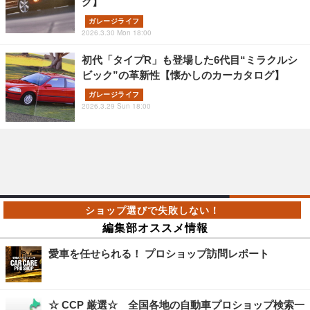
グ】
ガレージライフ
2026.3.30 Mon 18:00
初代「タイプR」も登場した6代目“ミラクルシ
ビック”の革新性【懐かしのカーカタログ】
ガレージライフ
2026.3.29 Sun 18:00
編集部オススメ情報
愛車を任せられる！ プロショップ訪問レポート
☆ CCP 厳選☆ 全国各地の自動車プロショップ検索一