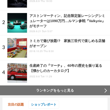
2026.8.6 Thu 19:00
アストンマーティン、記念限定版レーシングシミ
ュレーターは1090万円…ルマン参戦『Valkyrie』
がモチーフ
2026.6.21 Sun 5:07
トミカで遊び放題!? 家族三世代で楽しめる店舗
がオープン
2018.10.25 Thu 8:00
生産終了の『マーチ』、40年の歴史を振り返る
【懐かしのカーカタログ】
2022.9.6 Tue 11:29
ランキングをもっと見る
注目の話題
ショップレポート