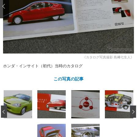
ショップレポート
愛車 File
ディテイリング
自動車豆知識
ストップ！不具合修理＆粗悪修理
ディテイリング
洗車
鈑金・塗装
鈑金・塗装
ヘッドライト磨き
コーティング
小キズ直し
防錆
特集記事
フィルム・ラッピング
ストップ 不具合修理＆粗悪修理
カーメーカー「旧車」関連プロジェ
ショップ紹介
クト
ショップレポート
プロショップ検索
レストア
《カタログ写真撮影 島﨑七生人》
コラム
ホンダ・インサイト（初代）当時のカタログ
カーメーカー「旧車」関連プロジ
コラム
イベント
ェクト
インタビュー
この写真の記事
イベント告知
イベントレポート
‹