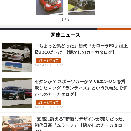
1
/
3
関連ニュース
「ちょっと気どった」初代『カローラFX』は上
級2BOXだった【懐かしのカーカタログ】
ガレージライフ
2026.4.21 Tue 19:00
セダンか？ スポーツカーか？ V6エンジンを搭
載したマツダ『ランティス』という異端児【懐
かしのカーカタログ】
ガレージライフ
2026.4.14 Tue 18:00
“五感に訴える”斬新なデザインが売りだった、
初代日産『ムラーノ』【懐かしのカーカタロ