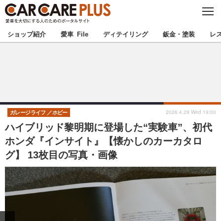
C
L
O
★カーケアプラス認定★
厳選プロショップを地域から探す
S
ショップ紹介
愛車 File
ディテイリング
鈑金・塗装
レ
E
北海道
東北
北関東
南関東
甲信越
北陸
2026.4.29 Wed 19:00
ガレージライフ
ホビー
ハイブリッド黎明期に登場した“実験車”、初代
東海
関西
ホンダ『インサイト』【懐かしのカーカタロ
グ】 13枚目の写真・画像
中国
四国
九州
沖縄
注目の記事