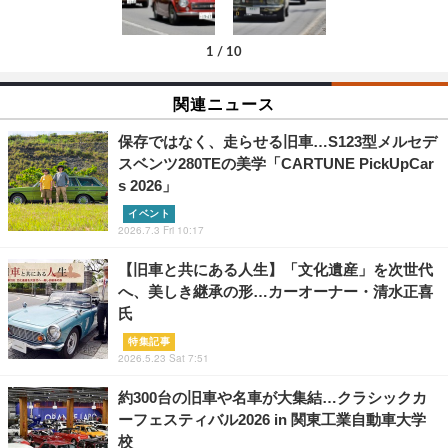
1
/
10
関連ニュース
保存ではなく、走らせる旧車…S123型メルセデ
スベンツ280TEの美学「CARTUNE PickUpCar
s 2026」
イベント
2026.7.3 Fri 10:17
【旧車と共にある人生】「文化遺産」を次世代
へ、美しき継承の形…カーオーナー・清水正喜
氏
特集記事
2026.5.23 Sat 7:51
約300台の旧車や名車が大集結…クラシックカ
ーフェスティバル2026 in 関東工業自動車大学
校