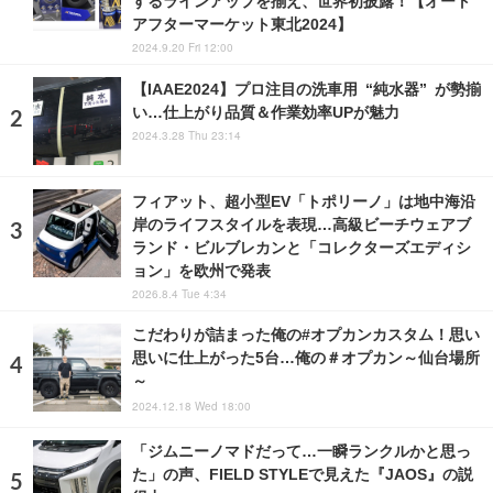
するラインアップを揃え、世界初披露！【オート
アフターマーケット東北2024】
2024.9.20 Fri 12:00
【IAAE2024】プロ注目の洗車用 “純水器” が勢揃
い…仕上がり品質＆作業効率UPが魅力
2024.3.28 Thu 23:14
フィアット、超小型EV「トポリーノ」は地中海沿
岸のライフスタイルを表現…高級ビーチウェアブ
ランド・ビルブレカンと「コレクターズエディシ
ョン」を欧州で発表
2026.8.4 Tue 4:34
こだわりが詰まった俺の#オプカンカスタム！思い
思いに仕上がった5台…俺の＃オプカン～仙台場所
～
2024.12.18 Wed 18:00
「ジムニーノマドだって…一瞬ランクルかと思っ
た」の声、FIELD STYLEで見えた『JAOS』の説