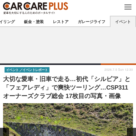
C
L
O
★カーケアプラス認定★
厳選プロショップを地域から探す
S
イリング
鈑金・塗装
レストア
ガレージライフ
イベント
E
北海道
東北
北関東
南関東
甲信越
北陸
2026.7.5 Sun 12:30
イベント
イベントレポート
大切な愛車・旧車で走る…初代「シルビア」と
東海
関西
「フェアレディ」で爽快ツーリング…CSP311
オーナーズクラブ総会 17枚目の写真・画像
中国
四国
九州
沖縄
注目の記事