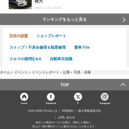
得力
2026.7.4 Sat 14:00
ランキングをもっと見る
注目の話題
ショップレポート
ストップ！不具合修理＆粗悪修理
愛車 File
クルマの疑問Q＆A
自動車豆知識
ホーム
›
イベント
›
イベントレポート
›
記事
›
写真・画像
TOP
X
home
Facebook
Instagram
CAR CARE PLUSとは
利用規約
個人情報保護方針
お問い合わせ
紹介した商品/サービスを購入、契約した場合に、
売上の一部が弊社サイトに還元されることがあります。