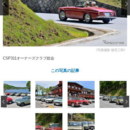
ショップレポート
愛車 File
ディテイリング
自動車豆知識
ストップ！不具合修理＆粗悪修理
ディテイリング
洗車
鈑金・塗装
鈑金・塗装
ヘッドライト磨き
コーティング
小キズ直し
防錆
特集記事
フィルム・ラッピング
ストップ 不具合修理＆粗悪修理
カーメーカー「旧車」関連プロジェ
ショップ紹介
クト
《写真撮影 嶽宮三郎》
ショップレポート
プロショップ検索
レストア
コラム
CSP311オーナーズクラブ総会
カーメーカー「旧車」関連プロジ
コラム
イベント
ェクト
この写真の記事
インタビュー
イベント告知
イベントレポート
‹