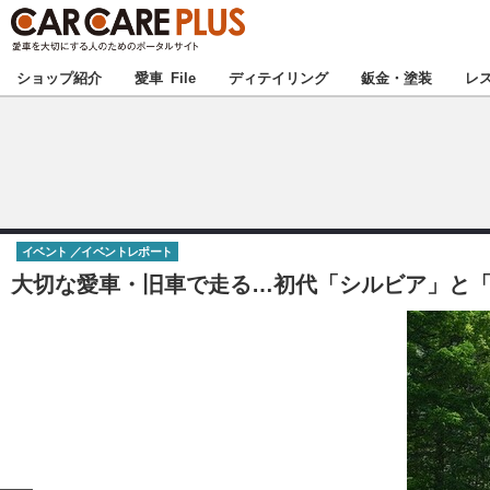
★カーケアプラス
ショップ紹介
愛車 File
ディテイリング
鈑金・塗装
レ
北海道
北関東
イベント
イベントレポート
甲信越
大切な愛車・旧車で走る…初代「シルビア」と「フ
東海
中国
九州