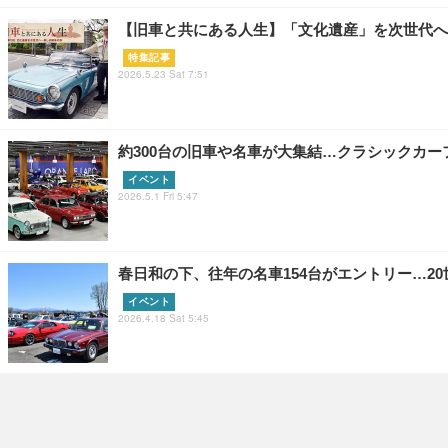
【旧車と共にある人生】「文化遺産」を次世代へ
特集記事
2026.5.23 Sat 7:51
約300台の旧車や名車が大集結…クラシックカーフェ
イベント
2026.5.1 Fri 5:47
春日和の下、往年の名車154台がエントリー…2
イベント
2026.4.18 Sat 5:45