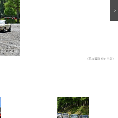
愛車 File
ストップ！不具合修理＆粗悪修理
洗車
コーティング
防錆
ーメーカー「旧車」関連プロジェクト
プロショップ検索
《写真撮影 嶽宮三郎》
コラム
イベントレポート