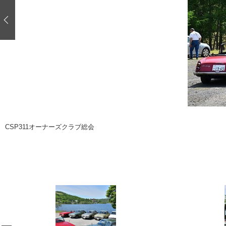
注目の記事
ショップレポート
ディテイリング
自動車豆知識
ディテイリング
鈑金・塗装
鈑金・塗装
ヘッドライト磨き
小キズ直し
特集記事
フィルム・ラッピング
ストップ 不具合修理＆粗悪修理
ショップ紹介
コラム
ショップレポート
レストア
CSP311オーナーズクラブ総会
カーメーカー「旧車」関連プロジェク
イベント
インタビュー
イベント告知