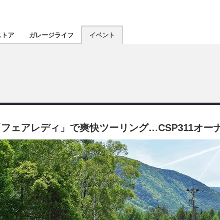
認定★
厳選プロショ
ストア
ガレージライフ
イベント
東北
南関東
北陸
ェアレディ」で爽快ツーリング…CSP311オーナ
関西
四国
沖縄