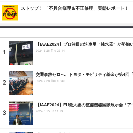
ストップ！ 「不具合修理＆不正修理」実態レポート！
【IAAE2024】プロ注目の洗車用 “純水器” が
2024.3.28 Thu 23:14
交通事故ゼロへ、トヨタ・モビリティ基金が第4回
2026.7.28 Tue 12:30
【IAAE2024】EU最大級の整備機器国際展示会
2024.3.15 Fri 11:13