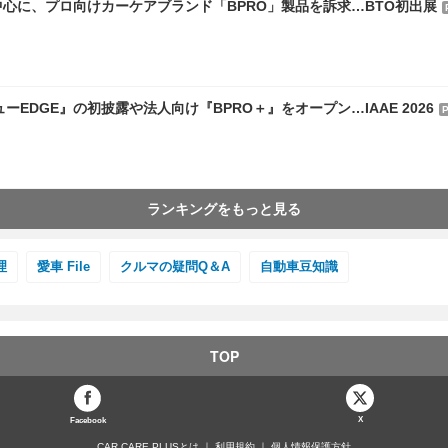
を中心に、プロ向けカーケアブランド「BPRO」製品を訴求…BTO初出展
EDGE』の初披露や法人向け『BPRO＋』をオープン…IAAE 2026
ランキングをもっと見る
理
愛車 File
クルマの疑問Q＆A
自動車豆知識
TOP
X
Facebook
CAR CARE PLUSとは
利用規約
個人情報保護方針