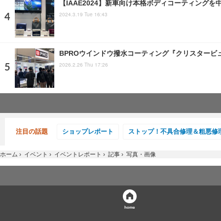
【IAAE2024】新車向け本格ボディコーティング
2024.3.19 Tue 16:43
BPROウインドウ撥水コーティング『クリスタービュー
2026.2.26 Thu 17:26
注目の話題
ショップレポート
ストップ！不具合修理＆粗悪修
ホーム
›
イベント
›
イベントレポート
›
記事
›
写真・画像
home