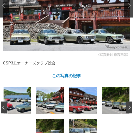
ショップレポート
愛車 File
ディテイリング
自動車豆知識
ストップ！不具合修理＆粗悪修理
ディテイリング
洗車
鈑金・塗装
鈑金・塗装
ヘッドライト磨き
コーティング
小キズ直し
防錆
特集記事
フィルム・ラッピング
ストップ 不具合修理＆粗悪修理
カーメーカー「旧車」関連プロジェ
ショップ紹介
クト
ショップレポート
プロショップ検索
レストア
《写真撮影 嶽宮三郎》
コラム
CSP311オーナーズクラブ総会
カーメーカー「旧車」関連プロジ
コラム
イベント
ェクト
この写真の記事
インタビュー
イベント告知
イベントレポート
‹