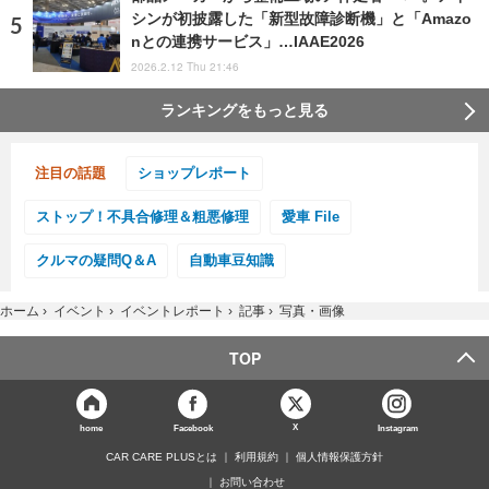
シンが初披露した「新型故障診断機」と「Amazo
nとの連携サービス」…IAAE2026
2026.2.12 Thu 21:46
ランキングをもっと見る
注目の話題
ショップレポート
ストップ！不具合修理＆粗悪修理
愛車 File
クルマの疑問Q＆A
自動車豆知識
ホーム
›
イベント
›
イベントレポート
›
記事
›
写真・画像
TOP
X
home
Facebook
Instagram
CAR CARE PLUSとは
利用規約
個人情報保護方針
お問い合わせ