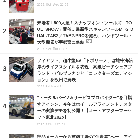
2025.10.8 Wed 22:05
来場者1,500人超！スナップオン・ツールズ「TO
OL SHOW」開催…最新型スキャンツールMTG-D
UAL-TAB2／TAB2-PROを始め、ハンドツール・
大型機器が宇都宮に集結
PR
2026.7.28 Tue 12:27
フィアット、超小型EV「トポリーノ」は地中海沿
岸のライフスタイルを表現…高級ビーチウェアブ
ランド・ビルブレカンと「コレクターズエディシ
ョン」を欧州で発表
2026.8.4 Tue 4:34
“トータルパーツ＆サービスプロバイダー”を目指
すアイシン、今年はホイールアライメントテスタ
ーの実演デモを初公開！【オートアフターマーケ
ット東北2025】
2025.9.26 Fri 23:01
部品メーカーから整備工場の“伴走者”へー。アイ