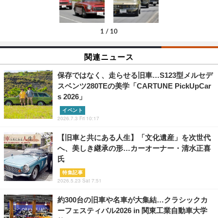
1
/
10
関連ニュース
保存ではなく、走らせる旧車…S123型メルセデ
スベンツ280TEの美学「CARTUNE PickUpCar
s 2026」
イベント
2026.7.3 Fri 10:17
【旧車と共にある人生】「文化遺産」を次世代
へ、美しき継承の形…カーオーナー・清水正喜
氏
特集記事
2026.5.23 Sat 7:51
約300台の旧車や名車が大集結…クラシックカ
ーフェスティバル2026 in 関東工業自動車大学