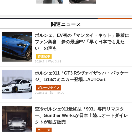
関連ニュース
ポルシェ、EV初の「マンタイ・キット」装着に
ファン興奮…夢の最強EV「早く日本でも見た
い」の声も
特集記事
2026.7.1 Wed 3:18
ポルシェ911「GT3 RSヴァイザッハ・パッケー
ジ」1/18のミニカー登場…AUTOart
ガレージライフ
2026.6.21 Sun 19:00
空冷ポルシェ911最終型「993」専門リマスタ
ー、Gunther Werksが日本上陸…オートダイレ
クトが独占販売
ニュース