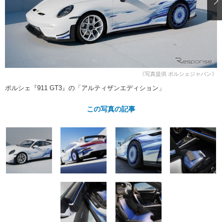
ショップレポート
愛車 File
ディテイリング
自動車豆知識
ストップ！不具合修理＆粗悪修理
ディテイリング
洗車
鈑金・塗装
鈑金・塗装
ヘッドライト磨き
コーティング
小キズ直し
防錆
特集記事
フィルム・ラッピング
ストップ 不具合修理＆粗悪修理
カーメーカー「旧車」関連プロジェ
ショップ紹介
《写真提供 ポルシェジャパン》
クト
ショップレポート
プロショップ検索
レストア
ポルシェ『911 GT3』の「アルティザンエディション」
コラム
カーメーカー「旧車」関連プロジ
コラム
イベント
この写真の記事
ェクト
インタビュー
イベント告知
イベントレポート