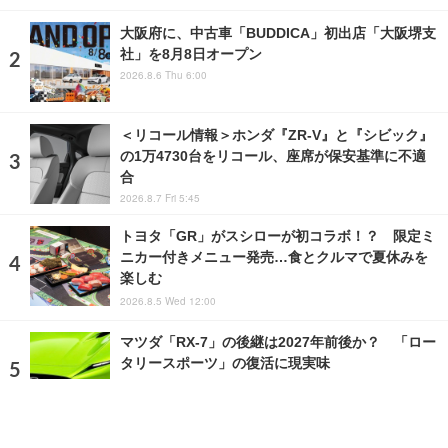
大阪府に、中古車「BUDDICA」初出店「大阪堺支
社」を8月8日オープン
2026.8.6 Thu 6:00
＜リコール情報＞ホンダ『ZR-V』と『シビック』
の1万4730台をリコール、座席が保安基準に不適
合
2026.8.7 Fri 5:45
トヨタ「GR」がスシローが初コラボ！？ 限定ミ
ニカー付きメニュー発売…食とクルマで夏休みを
楽しむ
2026.8.5 Wed 12:00
マツダ「RX-7」の後継は2027年前後か？ 「ロー
タリースポーツ」の復活に現実味
2026.7.25 Sat 4:55
ランキングをもっと見る