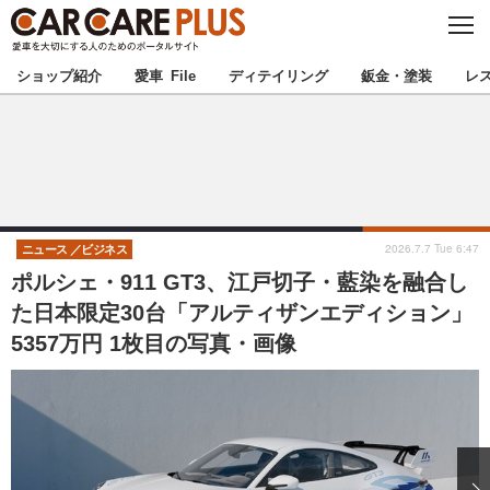
C
L
O
★カーケアプラス認定★
厳選プロショップを地域から探す
S
ショップ紹介
愛車 File
ディテイリング
鈑金・塗装
レ
E
北海道
東北
北関東
南関東
甲信越
北陸
2026.7.7 Tue 6:47
ニュース
ビジネス
ポルシェ・911 GT3、江戸切子・藍染を融合し
東海
関西
た日本限定30台「アルティザンエディション」
5357万円 1枚目の写真・画像
中国
四国
九州
沖縄
注目の記事