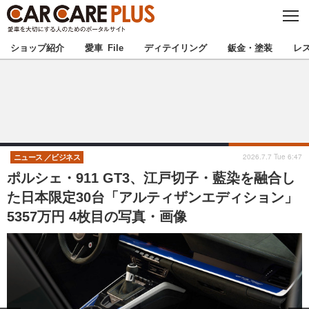
C
L
O
★カーケアプラス認定★
厳選プロショップを地域から探す
S
ショップ紹介
愛車 File
ディテイリング
鈑金・塗装
レ
E
北海道
東北
北関東
南関東
甲信越
北陸
2026.7.7 Tue 6:47
ニュース
ビジネス
ポルシェ・911 GT3、江戸切子・藍染を融合し
東海
関西
た日本限定30台「アルティザンエディション」
5357万円 4枚目の写真・画像
中国
四国
九州
沖縄
注目の記事