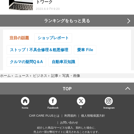
トワーク
2023.6.9 Fri 9:20
ランキングをもっと見る
注目の話題
ショップレポート
ストップ！不具合修理＆粗悪修理
愛車 File
クルマの疑問Q＆A
自動車豆知識
ホーム
›
ニュース
›
ビジネス
›
記事
›
写真・画像
TOP
X
home
Facebook
Instagram
CAR CARE PLUSとは
利用規約
個人情報保護方針
お問い合わせ
紹介した商品/サービスを購入、契約した場合に、
売上の一部が弊社サイトに還元されることがあります。