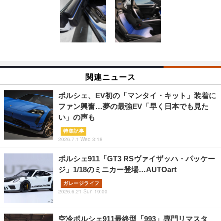
関連ニュース
ポルシェ、EV初の「マンタイ・キット」装着に
ファン興奮…夢の最強EV「早く日本でも見た
い」の声も
特集記事
2026.7.1 Wed 3:18
ポルシェ911「GT3 RSヴァイザッハ・パッケー
ジ」1/18のミニカー登場…AUTOart
ガレージライフ
2026.6.21 Sun 19:00
空冷ポルシェ911最終型「993」専門リマスタ