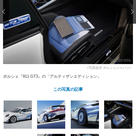
ショップレポート
愛車 File
ディテイリング
自動車豆知識
ストップ！不具合修理＆粗悪修理
ディテイリング
洗車
鈑金・塗装
鈑金・塗装
ヘッドライト磨き
コーティング
小キズ直し
防錆
特集記事
フィルム・ラッピング
ストップ 不具合修理＆粗悪修理
カーメーカー「旧車」関連プロジェ
ショップ紹介
クト
ショップレポート
プロショップ検索
レストア
コラム
カーメーカー「旧車」関連プロジ
コラム
イベント
《写真提供 ポルシェジャパン》
ェクト
ポルシェ『911 GT3』の「アルティザンエディション」
インタビュー
イベント告知
イベントレポート
この写真の記事