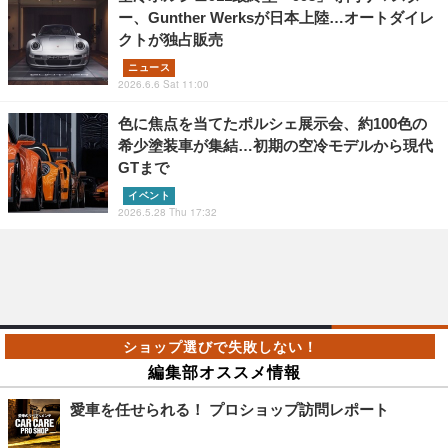
ー、Gunther Werksが日本上陸…オートダイレ
クトが独占販売
ニュース
2026.6.6 Sat 11:00
色に焦点を当てたポルシェ展示会、約100色の
希少塗装車が集結…初期の空冷モデルから現代
GTまで
イベント
2026.5.28 Thu 17:32
編集部オススメ情報
愛車を任せられる！ プロショップ訪問レポート