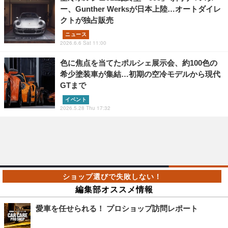
ー、Gunther Werksが日本上陸…オートダイレ
クトが独占販売
ニュース
2026.6.6 Sat 11:00
色に焦点を当てたポルシェ展示会、約100色の
希少塗装車が集結…初期の空冷モデルから現代
GTまで
イベント
2026.5.28 Thu 17:32
編集部オススメ情報
愛車を任せられる！ プロショップ訪問レポート