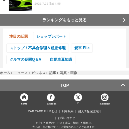
2026.7.25 Sat 4:55
ランキングをもっと見る
注目の話題
ショップレポート
ストップ！不具合修理＆粗悪修理
愛車 File
クルマの疑問Q＆A
自動車豆知識
ホーム
›
ニュース
›
ビジネス
›
記事
›
写真・画像
TOP
X
home
Facebook
Instagram
CAR CARE PLUSとは
利用規約
個人情報保護方針
お問い合わせ
紹介した商品/サービスを購入、契約した場合に、
売上の一部が弊社サイトに還元されることがあります。