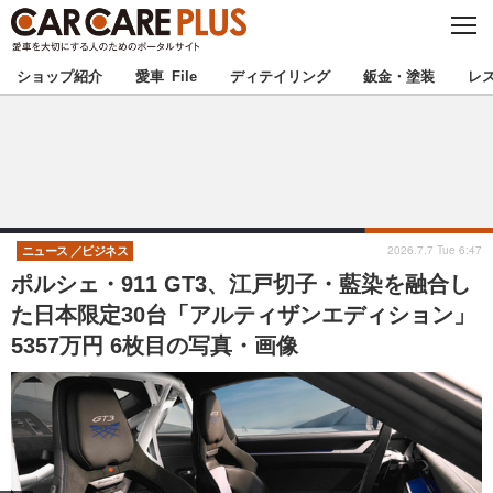
C
L
O
★カーケアプラス認定★
厳選プロショップを地域から探す
S
ショップ紹介
愛車 File
ディテイリング
鈑金・塗装
レ
E
北海道
東北
北関東
南関東
甲信越
北陸
2026.7.7 Tue 6:47
ニュース
ビジネス
ポルシェ・911 GT3、江戸切子・藍染を融合し
東海
関西
た日本限定30台「アルティザンエディション」
5357万円 6枚目の写真・画像
中国
四国
九州
沖縄
注目の記事