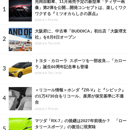
光岡自動車、11月発売予定の新型車「ティザー画
像」第2弾を公開…開発コンセプトは、楽しくワク
ワクする『ミツオカらしさの原点』
2026.8.7 Fri 6:00
大阪府に、中古車「BUDDICA」初出店「大阪堺支
社」を8月8日オープン
2026.8.6 Thu 6:00
トヨタ・カローラ スポーツを一部改良…「カロー
ラ」誕生60周年記念車も登場
2026.8.6 Thu 14:00
＜リコール情報＞ホンダ『ZR-V』と『シビック』
の1万4730台をリコール、座席が保安基準に不適
合
2026.8.7 Fri 5:45
マツダ「RX-7」の後継は2027年前後か？ 「ロー
タリースポーツ」の復活に現実味