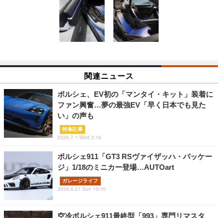
関連ニュース
ポルシェ、EV初の「マンタイ・キット」装着に
ファン興奮…夢の最強EV「早く日本でも見た
い」の声も
特集記事
2026.7.1 Wed 3:18
ポルシェ911「GT3 RSヴァイザッハ・パッケー
ジ」1/18のミニカー登場…AUTOart
ガレージライフ
2026.6.21 Sun 19:00
空冷ポルシェ911最終型「993」専門リマスタ