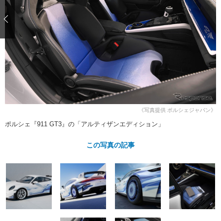
ショップレポート
愛車 File
ディテイリング
自動車豆知識
ストップ！不具合修理＆粗悪修理
ディテイリング
洗車
鈑金・塗装
鈑金・塗装
ヘッドライト磨き
コーティング
小キズ直し
防錆
特集記事
フィルム・ラッピング
ストップ 不具合修理＆粗悪修理
カーメーカー「旧車」関連プロジェ
ショップ紹介
クト
ショップレポート
プロショップ検索
レストア
コラム
カーメーカー「旧車」関連プロジ
コラム
イベント
《写真提供 ポルシェジャパン》
ェクト
ポルシェ『911 GT3』の「アルティザンエディション」
インタビュー
イベント告知
イベントレポート
この写真の記事