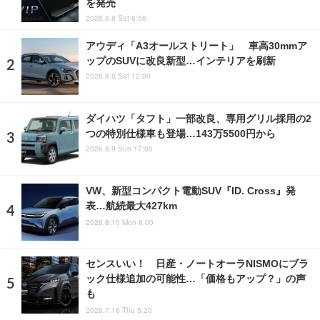
を発売
2026.8.8 Sat 6:56
アウディ「A3オールストリート」 車高30mmア
ップのSUVに改良新型…インテリアを刷新
2026.8.8 Sat 12:00
ダイハツ「タフト」一部改良、専用グリル採用の2
つの特別仕様車も登場…143万5500円から
2026.8.9 Sun 17:00
VW、新型コンパクト電動SUV『ID. Cross』発
表…航続最大427km
2026.8.10 Mon 8:00
センスいい！ 日産・ノートオーラNISMOにブラ
ック仕様追加の可能性…「価格もアップ？」の声
も
2026.7.16 Thu 5:20