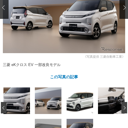
ショップレポート
愛車 File
ディテイリング
自動車豆知識
ストップ！不具合修理＆粗悪修理
ディテイリング
洗車
鈑金・塗装
鈑金・塗装
ヘッドライト磨き
コーティング
小キズ直し
防錆
特集記事
フィルム・ラッピング
ストップ 不具合修理＆粗悪修理
カーメーカー「旧車」関連プロジェ
ショップ紹介
クト
ショップレポート
プロショップ検索
レストア
コラム
《写真提供 三菱自動車工業》
カーメーカー「旧車」関連プロジ
コラム
イベント
三菱 eKクロス EV 一部改良モデル
ェクト
インタビュー
イベント告知
イベントレポート
この写真の記事
‹