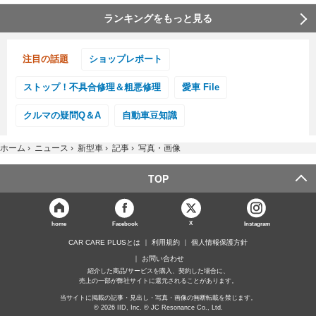
ランキングをもっと見る
注目の話題
ショップレポート
ストップ！不具合修理＆粗悪修理
愛車 File
クルマの疑問Q＆A
自動車豆知識
ホーム
›
ニュース
›
新型車
›
記事
›
写真・画像
TOP
X
home
Facebook
Instagram
CAR CARE PLUSとは
利用規約
個人情報保護方針
お問い合わせ
紹介した商品/サービスを購入、契約した場合に、
売上の一部が弊社サイトに還元されることがあります。
当サイトに掲載の記事・見出し・写真・画像の無断転載を禁じます。
© 2026 IID, Inc. © JC Resonance Co., Ltd.