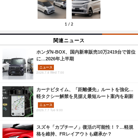
1
/
2
関連ニュース
ホンダN-BOX、国内新車販売10万2419台で首位
に…2026年上半期
ニュース
2026.7.8 Wed 7:00
カーナビタイム、「距離優先」ルートを強化…
軽タクシー解禁を見据え最短ルート案内を刷新
ニュース
2026.7.7 Tue 9:00
スズキ「カプチーノ」復活の可能性！？…軽規
格を維持、FRレイアウトも継承か？