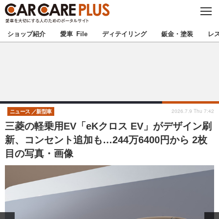
C
L
O
★カーケアプラス認定★
厳選プロショップを地域から探す
S
ショップ紹介
愛車 File
ディテイリング
鈑金・塗装
レ
E
北海道
東北
北関東
南関東
甲信越
北陸
2026.7.9 Thu 7:42
ニュース
新型車
三菱の軽乗用EV「eKクロス EV」がデザイン刷
東海
関西
新、コンセント追加も…244万6400円から 2枚
目の写真・画像
中国
四国
九州
沖縄
注目の記事