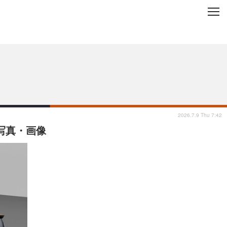
C
L
O
ップを地域から探す
S
E
2026.7.9 Thu 7:42
の写真・画像