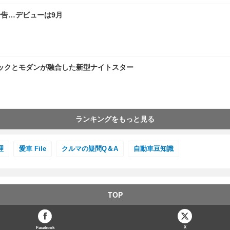
告…デビューは9月
ックとモダンが融合した新型ナイトスター
ランキングをもっと見る
理
愛車 File
クルマの疑問Q＆A
自動車豆知識
TOP
X
Facebook