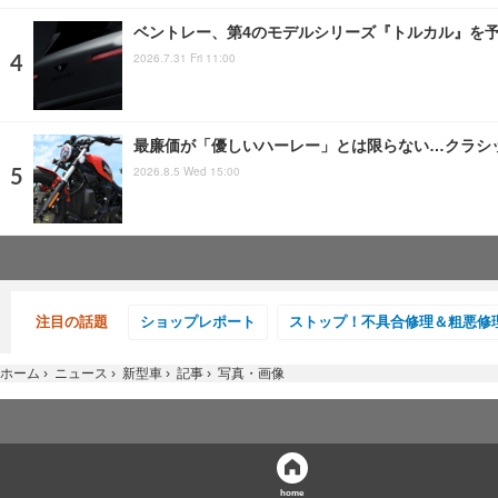
ベントレー、第4のモデルシリーズ『トルカル』を予
2026.7.31 Fri 11:00
最廉価が「優しいハーレー」とは限らない…クラシ
2026.8.5 Wed 15:00
注目の話題
ショップレポート
ストップ！不具合修理＆粗悪修
ホーム
›
ニュース
›
新型車
›
記事
›
写真・画像
home