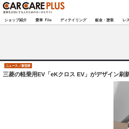
★カーケアプラス
ショップ紹介
愛車 File
ディテイリング
鈑金・塗装
レ
北海道
北関東
ニュース
新型車
三菱の軽乗用EV「eKクロス EV」がデザイン刷新
甲信越
東海
中国
九州