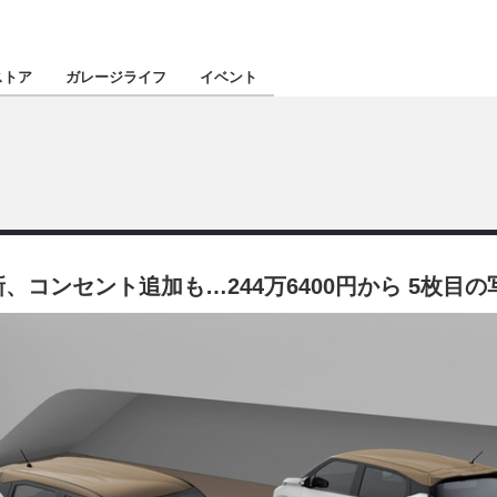
認定★
厳選プロショ
ストア
ガレージライフ
イベント
東北
南関東
、コンセント追加も…244万6400円から 5枚目
北陸
関西
四国
沖縄