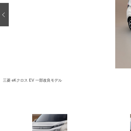
注目の記事
ショップレポート
ディテイリング
自動車豆知識
ディテイリング
鈑金・塗装
鈑金・塗装
ヘッドライト磨き
小キズ直し
特集記事
フィルム・ラッピング
ストップ 不具合修理＆粗悪修理
ショップ紹介
コラム
ショップレポート
レストア
カーメーカー「旧車」関連プロジェク
イベント
三菱 eKクロス EV 一部改良モデル
インタビュー
イベント告知