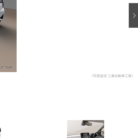
愛車 File
ストップ！不具合修理＆粗悪修理
洗車
コーティング
防錆
ーメーカー「旧車」関連プロジェクト
プロショップ検索
《写真提供 三菱自動車工業》
コラム
イベントレポート