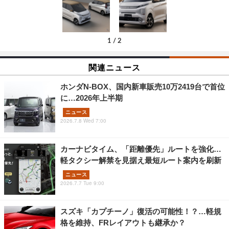
1
/
2
関連ニュース
ホンダN-BOX、国内新車販売10万2419台で首位
に…2026年上半期
ニュース
2026.7.8 Wed 7:00
カーナビタイム、「距離優先」ルートを強化…
軽タクシー解禁を見据え最短ルート案内を刷新
ニュース
2026.7.7 Tue 9:00
スズキ「カプチーノ」復活の可能性！？…軽規
格を維持、FRレイアウトも継承か？