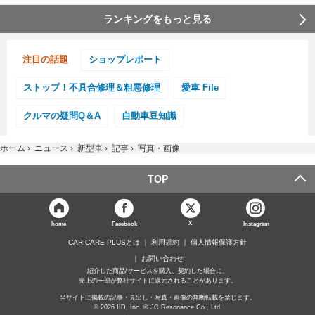
ランキングをもっと見る
注目の話題
ショップレポート
ストップ！不具合修理＆粗悪修理
愛車 File
クルマの疑問Q＆A
自動車豆知識
ホーム
›
ニュース
›
新型車
›
記事
›
写真・画像
TOP
X
home
Facebook
Instagram
CAR CARE PLUSとは
利用規約
個人情報保護方針
お問い合わせ
紹介した商品/サービスを購入、契約した場合に、
売上の一部が弊社サイトに還元されることがあります。
当サイトに掲載の記事・見出し・写真・画像の無断転載を禁じます。
© 2026 IID, Inc. © JC Resonance Co., Ltd.