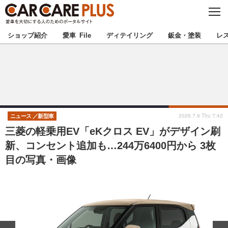
C
L
O
★カーケアプラス認定★
厳選プロショップを地域から探す
S
ショップ紹介
愛車 File
ディテイリング
鈑金・塗装
レ
E
北海道
東北
北関東
南関東
甲信越
北陸
2026.7.9 Thu 7:42
ニュース
新型車
三菱の軽乗用EV「eKクロス EV」がデザイン刷
東海
関西
新、コンセント追加も…244万6400円から 3枚
目の写真・画像
中国
四国
九州
沖縄
注目の記事