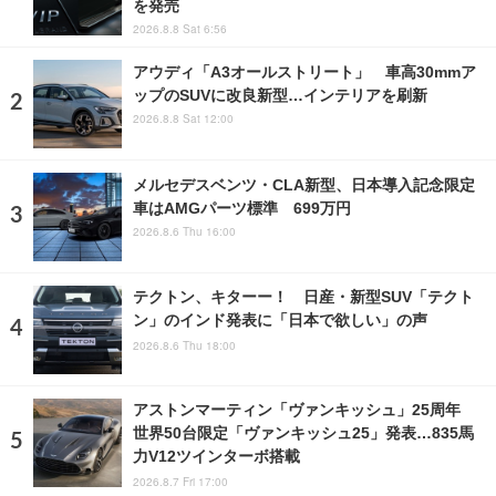
を発売
2026.8.8 Sat 6:56
アウディ「A3オールストリート」 車高30mmア
ップのSUVに改良新型…インテリアを刷新
2026.8.8 Sat 12:00
メルセデスベンツ・CLA新型、日本導入記念限定
車はAMGパーツ標準 699万円
2026.8.6 Thu 16:00
テクトン、キターー！ 日産・新型SUV「テクト
ン」のインド発表に「日本で欲しい」の声
2026.8.6 Thu 18:00
アストンマーティン「ヴァンキッシュ」25周年
世界50台限定「ヴァンキッシュ25」発表…835馬
力V12ツインターボ搭載
2026.8.7 Fri 17:00