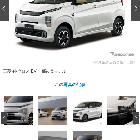
ショップレポート
愛車 File
ディテイリング
自動車豆知識
ストップ！不具合修理＆粗悪修理
ディテイリング
洗車
鈑金・塗装
鈑金・塗装
ヘッドライト磨き
コーティング
小キズ直し
防錆
特集記事
フィルム・ラッピング
ストップ 不具合修理＆粗悪修理
カーメーカー「旧車」関連プロジェ
ショップ紹介
クト
ショップレポート
プロショップ検索
レストア
コラム
《写真提供 三菱自動車工業》
カーメーカー「旧車」関連プロジ
コラム
イベント
三菱 eKクロス EV 一部改良モデル
ェクト
インタビュー
イベント告知
イベントレポート
この写真の記事
‹