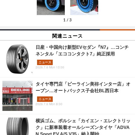
1
/
3
関連ニュース
日産・中国向け新型EVセダン『N7』…コンチ
ネンタル「エココンタクト7」純正採用
ニュース
2026.7.6 Mon 13:00
タイヤ専門店「ビーライン美祢インター店」オ
ープン…オートバックス子会社BL西日本
ニュース
2026.7.6 Mon 8:00
横浜ゴム、ポルシェ「カイエン・エレクトリッ
ク」に新車装着オールシーズンタイヤ「ADVA
N Sport EV A/S V35」納入開始