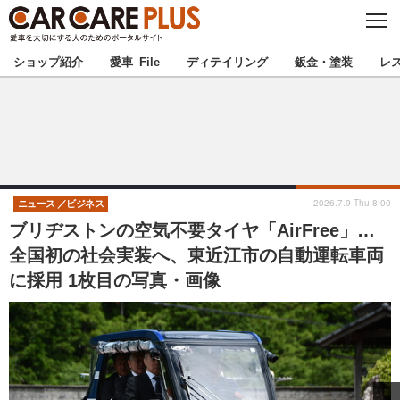
C
L
O
★カーケアプラス認定★
厳選プロショップを地域から探す
S
ショップ紹介
愛車 File
ディテイリング
鈑金・塗装
レ
E
北海道
東北
北関東
南関東
甲信越
北陸
2026.7.9 Thu 8:00
ニュース
ビジネス
ブリヂストンの空気不要タイヤ「AirFree」…
東海
関西
全国初の社会実装へ、東近江市の自動運転車両
に採用 1枚目の写真・画像
中国
四国
九州
沖縄
注目の記事