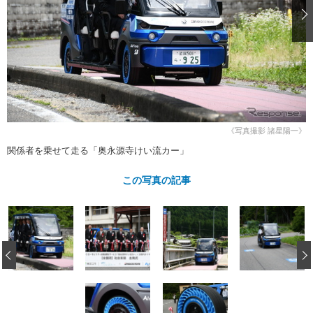
ショップレポート
愛車 File
ディテイリング
自動車豆知識
ストップ！不具合修理＆粗悪修理
ディテイリング
洗車
鈑金・塗装
鈑金・塗装
ヘッドライト磨き
コーティング
小キズ直し
防錆
特集記事
フィルム・ラッピング
ストップ 不具合修理＆粗悪修理
カーメーカー「旧車」関連プロジェ
ショップ紹介
クト
ショップレポート
プロショップ検索
レストア
《写真撮影 諸星陽一》
コラム
関係者を乗せて走る「奥永源寺けい流カー」
カーメーカー「旧車」関連プロジ
コラム
イベント
ェクト
インタビュー
この写真の記事
イベント告知
イベントレポート
‹