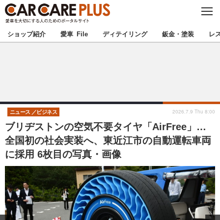
C
L
O
★カーケアプラス認定★
厳選プロショップを地域から探す
S
ショップ紹介
愛車 File
ディテイリング
鈑金・塗装
レ
E
北海道
東北
北関東
南関東
甲信越
北陸
2026.7.9 Thu 8:00
ニュース
ビジネス
ブリヂストンの空気不要タイヤ「AirFree」…
東海
関西
全国初の社会実装へ、東近江市の自動運転車両
に採用 6枚目の写真・画像
中国
四国
九州
沖縄
注目の記事