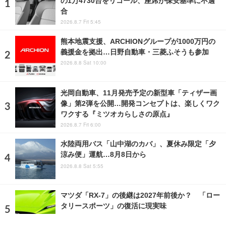
の1万4730台をリコール、座席が保安基準に不適
合
2026.8.7 Fri 5:45
熊本地震支援、ARCHIONグループが1000万円の
義援金を拠出…日野自動車・三菱ふそうも参加
2026.8.8 Sat 10:00
光岡自動車、11月発売予定の新型車「ティザー画
像」第2弾を公開…開発コンセプトは、楽しくワク
ワクする『ミツオカらしさの原点』
2026.8.7 Fri 6:00
水陸両用バス「山中湖のカバ」、夏休み限定「夕
涼み便」運航…8月8日から
2026.8.8 Sat 5:55
マツダ「RX-7」の後継は2027年前後か？ 「ロー
タリースポーツ」の復活に現実味
2026.7.25 Sat 4:55