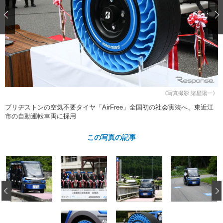
ショップレポート
愛車 File
ディテイリング
自動車豆知識
ストップ！不具合修理＆粗悪修理
ディテイリング
洗車
鈑金・塗装
鈑金・塗装
ヘッドライト磨き
コーティング
小キズ直し
防錆
特集記事
フィルム・ラッピング
ストップ 不具合修理＆粗悪修理
カーメーカー「旧車」関連プロジェ
ショップ紹介
クト
ショップレポート
プロショップ検索
レストア
《写真撮影 諸星陽一》
コラム
ブリヂストンの空気不要タイヤ「AirFree」全国初の社会実装へ、東近江
カーメーカー「旧車」関連プロジ
コラム
イベント
市の自動運転車両に採用
ェクト
インタビュー
イベント告知
イベントレポート
この写真の記事
‹