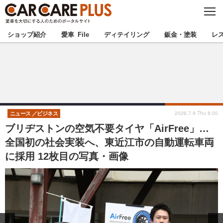
C
L
O
★カーケアプラス認定★
厳選プロショップを地域から探す
S
ショップ紹介
愛車 File
ディテイリング
鈑金・塗装
レ
E
北海道
東北
北関東
南関東
甲信越
北陸
2026.7.9 Thu 8:00
ニュース
ビジネス
ブリヂストンの空気不要タイヤ「AirFree」…
東海
関西
全国初の社会実装へ、東近江市の自動運転車両
に採用 12枚目の写真・画像
中国
四国
九州
沖縄
注目の記事