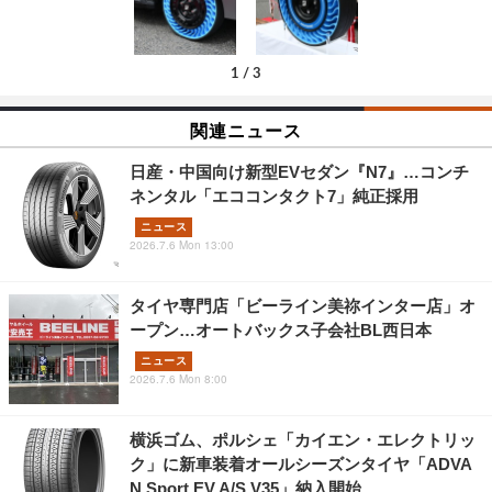
1
/
3
関連ニュース
日産・中国向け新型EVセダン『N7』…コンチ
ネンタル「エココンタクト7」純正採用
ニュース
2026.7.6 Mon 13:00
タイヤ専門店「ビーライン美祢インター店」オ
ープン…オートバックス子会社BL西日本
ニュース
2026.7.6 Mon 8:00
横浜ゴム、ポルシェ「カイエン・エレクトリッ
ク」に新車装着オールシーズンタイヤ「ADVA
N Sport EV A/S V35」納入開始