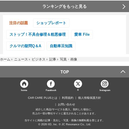
ランキングをもっと見る
注目の話題
ショップレポート
ストップ！不具合修理＆粗悪修理
愛車 File
クルマの疑問Q＆A
自動車豆知識
ホーム
›
ニュース
›
ビジネス
›
記事
›
写真・画像
TOP
X
home
Facebook
Instagram
CAR CARE PLUSとは
利用規約
個人情報保護方針
お問い合わせ
紹介した商品/サービスを購入、契約した場合に、
売上の一部が弊社サイトに還元されることがあります。
当サイトに掲載の記事・見出し・写真・画像の無断転載を禁じます。
© 2026 IID, Inc. © JC Resonance Co., Ltd.