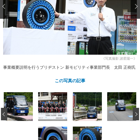
ショップレポート
愛車 File
ディテイリング
自動車豆知識
ストップ！不具合修理＆粗悪修理
ディテイリング
洗車
鈑金・塗装
鈑金・塗装
ヘッドライト磨き
コーティング
小キズ直し
防錆
特集記事
フィルム・ラッピング
ストップ 不具合修理＆粗悪修理
カーメーカー「旧車」関連プロジェ
ショップ紹介
クト
ショップレポート
プロショップ検索
レストア
《写真撮影 諸星陽一》
コラム
事業概要説明を行うブリヂストン 新モビリティ事業部門長 太田 正樹氏
カーメーカー「旧車」関連プロジ
コラム
イベント
ェクト
インタビュー
この写真の記事
イベント告知
イベントレポート
‹