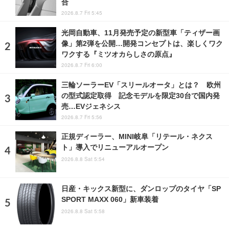
合
2026.8.7 Fri 5:45
光岡自動車、11月発売予定の新型車「ティザー画
像」第2弾を公開…開発コンセプトは、楽しくワク
ワクする『ミツオカらしさの原点』
2026.8.7 Fri 6:00
三輪ソーラーEV「スリールオータ」とは？ 欧州
の型式認定取得 記念モデルを限定30台で国内発
売…EVジェネシス
2026.8.7 Fri 5:56
正規ディーラー、MINI岐阜「リテール・ネクス
ト」導入でリニューアルオープン
2026.8.8 Sat 5:54
日産・キックス新型に、ダンロップのタイヤ「SP
SPORT MAXX 060」新車装着
2026.8.8 Sat 5:58