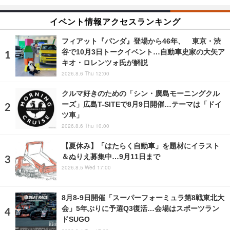
イベント情報アクセスランキング
フィアット『パンダ』登場から46年、 東京・渋
谷で10月3日トークイベント…自動車史家の大矢ア
キオ・ロレンツォ氏が解説
2026.8.6 Thu 12:00
クルマ好きのための「シン・廣島モーニングクル
ーズ」広島T-SITEで8月9日開催…テーマは「ドイ
ツ車」
2026.8.6 Thu 10:00
【夏休み】「はたらく自動車」を題材にイラスト
＆ぬりえ募集中…9月11日まで
2026.8.5 Wed 17:00
8月8‐9日開催「スーパーフォーミュラ第8戦東北大
会」5年ぶりに予選Q3復活…会場はスポーツラン
ドSUGO