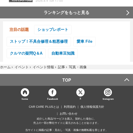
2026.8.4 Tue 17:00
ランキングをもっと見る
注目の話題
ショップレポート
ストップ！不具合修理＆粗悪修理
愛車 File
クルマの疑問Q＆A
自動車豆知識
ホーム
›
イベント
›
イベント情報
›
記事
›
写真・画像
TOP
X
home
Facebook
Instagram
CAR CARE PLUSとは
利用規約
個人情報保護方針
お問い合わせ
紹介した商品/サービスを購入、契約した場合に、
売上の一部が弊社サイトに還元されることがあります。
当サイトに掲載の記事・見出し・写真・画像の無断転載を禁じます。