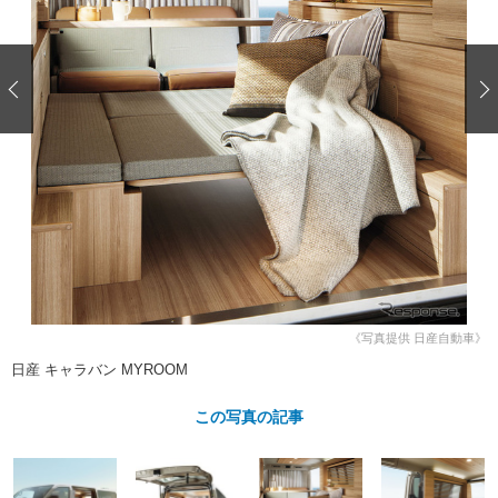
ショップレポート
愛車 File
ディテイリング
自動車豆知識
ストップ！不具合修理＆粗悪修理
ディテイリング
洗車
鈑金・塗装
鈑金・塗装
ヘッドライト磨き
コーティング
小キズ直し
防錆
特集記事
フィルム・ラッピング
ストップ 不具合修理＆粗悪修理
カーメーカー「旧車」関連プロジェ
ショップ紹介
クト
ショップレポート
プロショップ検索
レストア
コラム
カーメーカー「旧車」関連プロジ
コラム
イベント
ェクト
インタビュー
イベント告知
イベントレポート
《写真提供 日産自動車》
日産 キャラバン MYROOM
この写真の記事