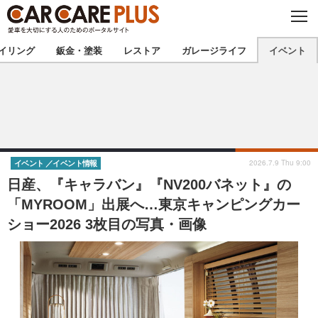
C
L
O
★カーケアプラス認定★
厳選プロショップを地域から探す
S
イリング
鈑金・塗装
レストア
ガレージライフ
イベント
E
北海道
東北
北関東
南関東
甲信越
北陸
2026.7.9 Thu 9:00
イベント
イベント情報
日産、『キャラバン』『NV200バネット』の
東海
関西
「MYROOM」出展へ…東京キャンピングカー
ショー2026 3枚目の写真・画像
中国
四国
九州
沖縄
注目の記事