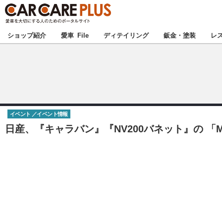
★カーケアプラス
ショップ紹介
愛車 File
ディテイリング
鈑金・塗装
レ
北海道
北関東
イベント
イベント情報
甲信越
日産、『キャラバン』『NV200バネット』の 「
東海
中国
九州