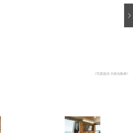
愛車 File
ストップ！不具合修理＆粗悪修理
洗車
コーティング
防錆
ーメーカー「旧車」関連プロジェクト
プロショップ検索
《写真提供 日産自動車》
コラム
イベントレポート