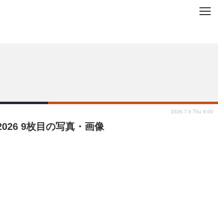
C
L
O
ップを地域から探す
S
E
2026.7.9 Thu 9:00
026 9枚目の写真・画像