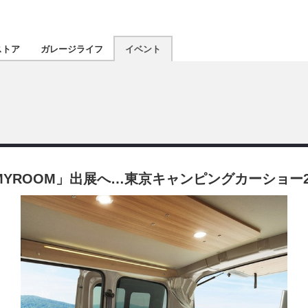
認定★
厳選プロショ
ストア
ガレージライフ
イベント
東北
南関東
北陸
MYROOM」出展へ…東京キャンピングカーショー2
関西
四国
沖縄