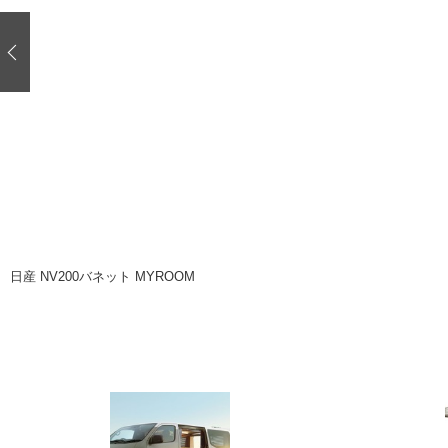
注目の記事
ショップレポート
ディテイリング
自動車豆知識
ディテイリング
鈑金・塗装
鈑金・塗装
ヘッドライト磨き
小キズ直し
特集記事
フィルム・ラッピング
ストップ 不具合修理＆粗悪修理
ショップ紹介
コラム
ショップレポート
レストア
カーメーカー「旧車」関連プロジェク
イベント
日産 NV200バネット MYROOM
インタビュー
イベント告知