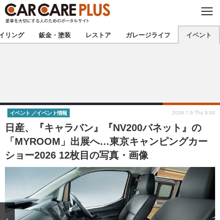
C
L
O
★カーケアプラス認定★
厳選プロショップを地域から探す
S
イリング
鈑金・塗装
レストア
ガレージライフ
イベント
E
北海道
東北
北関東
南関東
甲信越
北陸
2026.7.9 Thu 9:00
イベント
イベント情報
日産、『キャラバン』『NV200バネット』の
東海
関西
「MYROOM」出展へ…東京キャンピングカー
ショー2026 12枚目の写真・画像
中国
四国
九州
沖縄
注目の記事