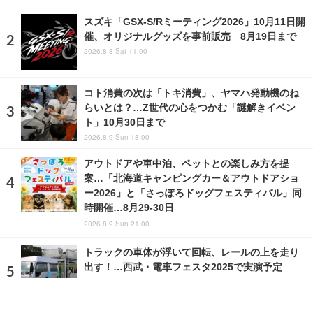
スズキ「GSX-S/Rミーティング2026」10月11日開
催、オリジナルグッズを事前販売 8月19日まで
2026.8.8 Sat 11:00
コト消費の次は「トキ消費」、ヤマハ発動機のね
らいとは？…Z世代の心をつかむ「謎解きイベン
ト」10月30日まで
2026.8.9 Sun 18:00
アウトドアや車中泊、ペットとの楽しみ方を提
案…「北海道キャンピングカー＆アウトドアショ
ー2026」と「さっぽろドッグフェスティバル」同
時開催…8月29‐30日
2026.8.9 Sun 21:00
トラックの車体が浮いて回転、レールの上を走り
出す！…西武・電車フェスタ2025で実演予定
2025.6.6 Fri 19:00