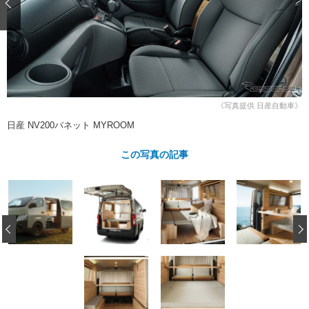
ショップレポート
愛車 File
ディテイリング
自動車豆知識
ストップ！不具合修理＆粗悪修理
ディテイリング
洗車
鈑金・塗装
鈑金・塗装
ヘッドライト磨き
コーティング
小キズ直し
防錆
特集記事
フィルム・ラッピング
ストップ 不具合修理＆粗悪修理
カーメーカー「旧車」関連プロジェ
ショップ紹介
クト
《写真提供 日産自動車》
ショップレポート
プロショップ検索
レストア
日産 NV200バネット MYROOM
コラム
カーメーカー「旧車」関連プロジ
コラム
イベント
この写真の記事
ェクト
インタビュー
イベント告知
イベントレポート
‹