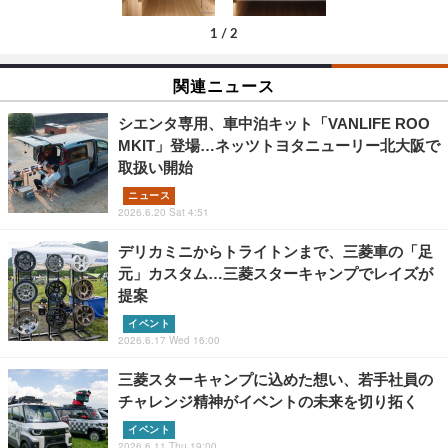
1
/
2
関連ニュース
シエンタ専用、車中泊キット「VANLIFE ROO
MKIT」登場…ネッツトヨタニューリー北大阪で
取扱い開始
ニュース
2026.6.20 Sat 4:51
デリカミニからトライトンまで、三菱車の「足
元」カスタム…三菱スターキャンプでレイズが
提案
イベント
2026.6.17 Wed 16:00
三菱スターキャンプに込めた想い、若手社員の
チャレンジ精神がイベントの未来を切り拓く
イベント
2026.6.11 Thu 19:00