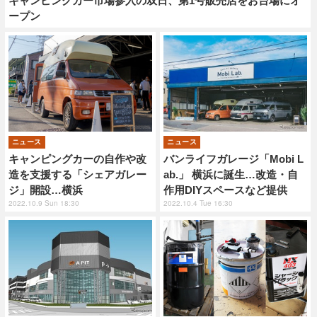
キャンピングカー市場参入の双日、第1号販売店をお台場にオ
ープン
ニュース
ニュース
キャンピングカーの自作や改
バンライフガレージ「Mobi L
造を支援する「シェアガレー
ab.」 横浜に誕生…改造・自
ジ」開設…横浜
作用DIYスペースなど提供
2022.10.9 Sun 18:30
2022.10.4 Tue 16:30