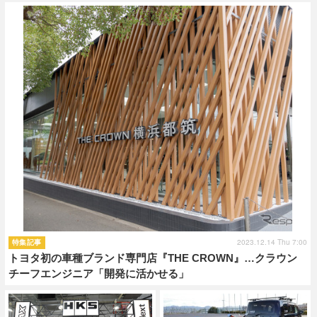
ショップレポート
愛車 File
ディテイリング
自動車豆知識
ストップ！不具合修理＆粗悪修理
ディテイリング
洗車
鈑金・塗装
鈑金・塗装
ヘッドライト磨き
コーティング
小キズ直し
防錆
特集記事
フィルム・ラッピング
ストップ 不具合修理＆粗悪修理
カーメーカー「旧車」関連プロジェ
ショップ紹介
クト
ショップレポート
プロショップ検索
レストア
コラム
カーメーカー「旧車」関連プロジ
コラム
イベント
ェクト
インタビュー
イベント告知
イベントレポート
2023.12.14 Thu 7:00
特集記事
トヨタ初の車種ブランド専門店『THE CROWN』…クラウン
チーフエンジニア「開発に活かせる」