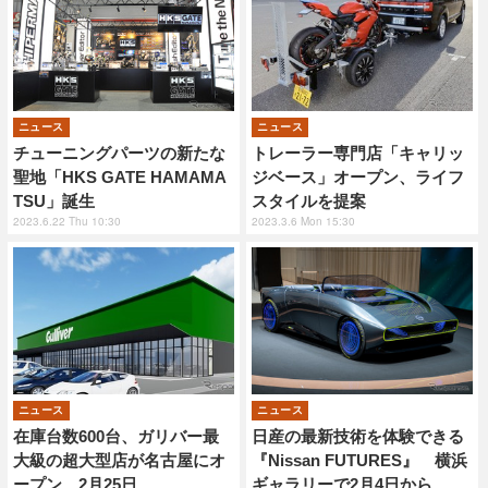
ニュース
ニュース
チューニングパーツの新たな
トレーラー専門店「キャリッ
聖地「HKS GATE HAMAMA
ジベース」オープン、ライフ
TSU」誕生
スタイルを提案
2023.6.22 Thu 10:30
2023.3.6 Mon 15:30
ニュース
ニュース
在庫台数600台、ガリバー最
日産の最新技術を体験できる
大級の超大型店が名古屋にオ
『Nissan FUTURES』 横浜
ープン…2月25日
ギャラリーで2月4日から