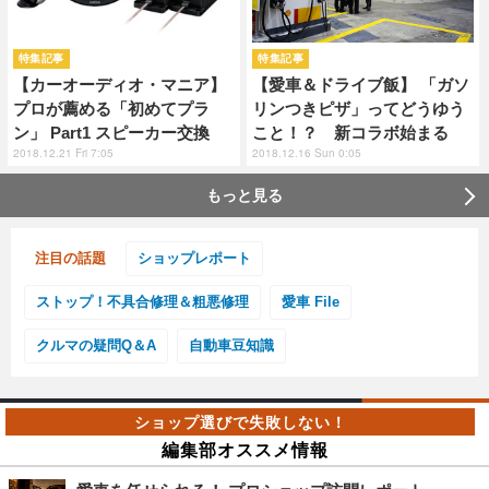
特集記事
特集記事
【カーオーディオ・マニア】
【愛車＆ドライブ飯】 「ガソ
プロが薦める「初めてプラ
リンつきピザ」ってどうゆう
ン」 Part1 スピーカー交換
こと！？ 新コラボ始まる
2018.12.21 Fri 7:05
2018.12.16 Sun 0:05
もっと見る
注目の話題
ショップレポート
ストップ！不具合修理＆粗悪修理
愛車 File
クルマの疑問Q＆A
自動車豆知識
編集部オススメ情報