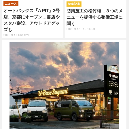
ニュース
特集記事
オートバックス「A PIT」2号
防錆施工の松竹梅…３つのメ
店、京都にオープン…書店や
ニューを提供する整備工場に
スタバ併設、アウトドアグッ
聞く
2022.9.15 Thu 16:00
ズも
2022.9.17 Sat 12:00