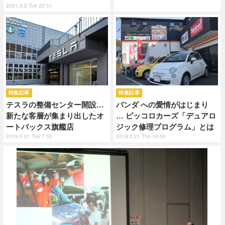
2021.3.2 Tue 22:51
特集記事
特集記事
テスラの整備センター開設…
パンダ への愛情がはじまり
新たな客層が集まり出したオ
… ピッコロカーズ「デュアロ
ートバックス旗艦店
ジック修理プログラム」とは
2019.5.21 Tue 7:35
2019.3.21 Thu 16:00