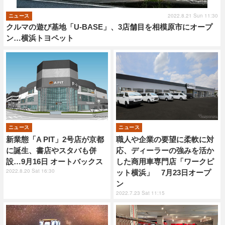
2022.8.21 Sun 11:30
ニュース
クルマの遊び基地「U-BASE」、3店舗目を相模原市にオープ
ン…横浜トヨペット
ニュース
ニュース
新業態「A PIT」2号店が京都
職人や企業の要望に柔軟に対
に誕生、書店やスタバも併
応、ディーラーの強みを活か
設…9月16日 オートバックス
した商用車専門店「ワークピ
2022.8.20 Sat 16:30
ット横浜」 7月23日オープ
ン
2022.7.23 Sat 11:15