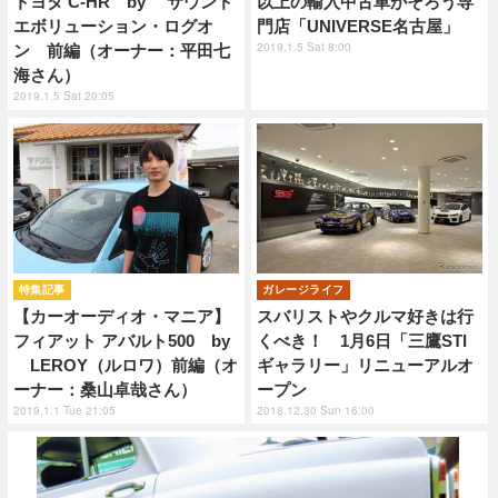
トヨタ C-HR by サウンド
以上の輸入中古車がそろう専
エボリューション・ログオ
門店「UNIVERSE名古屋」
2019.1.5 Sat 8:00
ン 前編（オーナー：平田七
海さん）
2019.1.5 Sat 20:05
特集記事
ガレージライフ
【カーオーディオ・マニア】
スバリストやクルマ好きは行
フィアット アバルト500 by
くべき！ 1月6日「三鷹STI
LEROY（ルロワ）前編（オ
ギャラリー」リニューアルオ
ーナー：桑山卓哉さん）
ープン
2019.1.1 Tue 21:05
2018.12.30 Sun 16:00