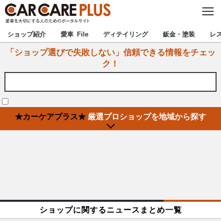
C
L
O
★カーケアプラス認定★
厳選プロショップを地域から探す
S
ショップ紹介
愛車 File
ディテイリング
鈑金・塗装
レ
E
「ショップ選びで失敗しない」信頼できる情報をチェッ
北海道
東北
ク！
北関東
南関東
甲信越
北陸
★カーケアプラス★
厳選プロショップを地域から探す
東海
関西
中国
四国
九州
沖縄
注目の記事
ショップに関するニュースまとめ一覧