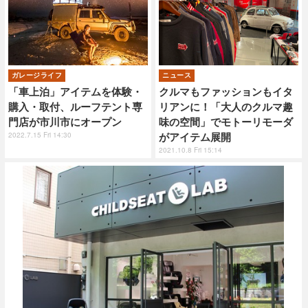
ガレージライフ
ニュース
「車上泊」アイテムを体験・
クルマもファッションもイタ
購入・取付、ルーフテント専
リアンに！「大人のクルマ趣
門店が市川市にオープン
味の空間」でモトーリモーダ
2022.7.15 Fri 14:30
がアイテム展開
2021.10.8 Fri 15:14