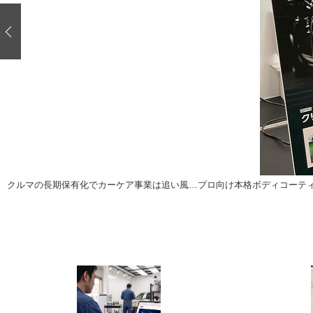
注目の記事
ショップレポート
ディテイリング
自動車豆知識
ディテイリング
鈑金・塗装
鈑金・塗装
ヘッドライト磨き
小キズ直し
特集記事
フィルム・ラッピング
ストップ 不具合修理＆粗悪修理
ショップ紹介
コラム
ショップレポート
レストア
カーメーカー「旧車」関連プロジェク
イベント
クルマの長期保有化でカーケア事業は追い風…プロ向け本格ボディコーティ
インタビュー
イベント告知