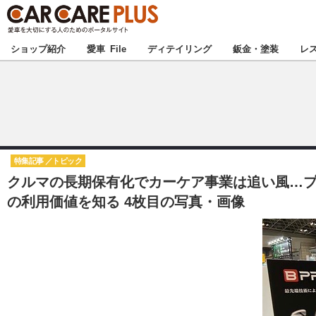
★カーケアプラス
ショップ紹介
愛車 File
ディテイリング
鈑金・塗装
レ
北海道
北関東
特集記事
トピック
クルマの長期保有化でカーケア事業は追い風…プ
甲信越
の利用価値を知る 4枚目の写真・画像
東海
中国
九州