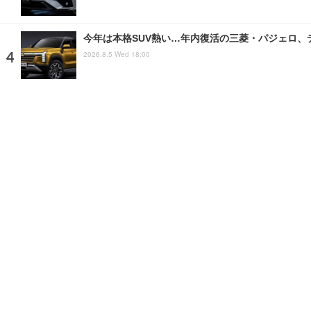
今年は本格SUV熱い…年内復活の三菱・パジェロ、
2026.8.5 Wed 18:00
こいつはバクアゲ！ 光岡の新型オープンカー予告に
2026.6.23 Tue 13:00
注目の話題
ショップレポート
ストップ！不具合修理＆粗悪修
ホーム
›
特集記事
›
トピック
›
記事
›
写真・画像