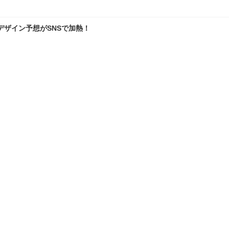
デザイン予想がSNSで加熱！
SNS興奮…ベースは「あの車」？
ランキングをもっと見る
理
愛車 File
クルマの疑問Q＆A
自動車豆知識
TOP