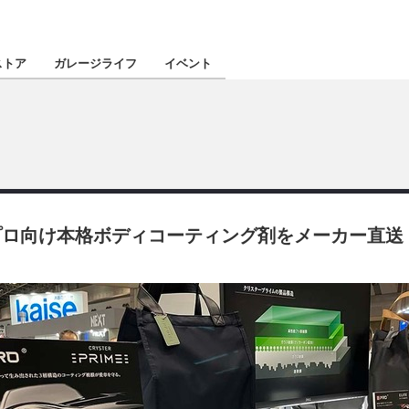
認定★
厳選プロショ
ストア
ガレージライフ
イベント
東北
南関東
ロ向け本格ボディコーティング剤をメーカー直送・
北陸
関西
四国
沖縄