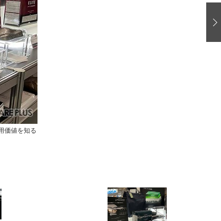
愛車 File
ストップ！不具合修理＆粗悪修理
洗車
コーティング
防錆
ーメーカー「旧車」関連プロジェクト
プロショップ検索
コラム
用価値を知る
イベントレポート