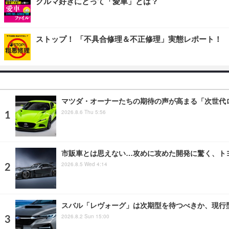
クルマ好きにとって「愛車」とは？
ストップ！ 「不具合修理＆不正修理」実態レポート！
マツダ・オーナーたちの期待の声が高まる「次世代
2026.8.6 Thu 5:56
市販車とは思えない…攻めに攻めた開発に驚く、ト
2026.8.5 Wed 4:14
スバル「レヴォーグ」は次期型を待つべきか、現行
2026.8.2 Sun 15:00