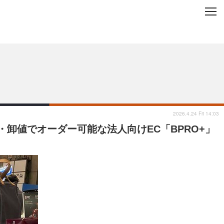
C
L
O
ップを地域から探す
S
E
2026.4.24 Fri 14:03
卸値でオーダー可能な法人向けEC「BPRO+」