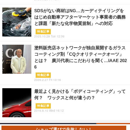
SDSがない商材はNG…カーディテイリングを
はじめ自動車アフターマーケット事業者の義務
と課題「新たな化学物質規制」への対応
特集記事
2025.10.28 Tue 12:06
塗料販売店ネットワークが独自展開するガラス
コーティング剤「CQクオリティークオーツ」
とは？ 廣川代表にこだわりを聞く…IAAE 202
6
特集記事
2026.2.27 Fri 10:16
最近よく見かける「ボディコーティング」って
何？ ワックスと何が違うの？
特集記事
2016.8.10 Wed 16:12