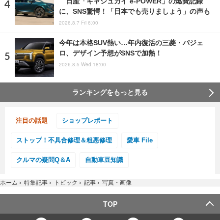
日産「キャシュカイ e-POWER」の燃費記録
に、SNS驚愕！「日本でも売りましょう」の声も
2026.8.7 Fri 6:00
今年は本格SUV熱い…年内復活の三菱・パジェ
ロ、デザイン予想がSNSで加熱！
2026.8.5 Wed 18:00
ランキングをもっと見る
注目の話題
ショップレポート
ストップ！不具合修理＆粗悪修理
愛車 File
クルマの疑問Q＆A
自動車豆知識
ホーム
›
特集記事
›
トピック
›
記事
›
写真・画像
TOP