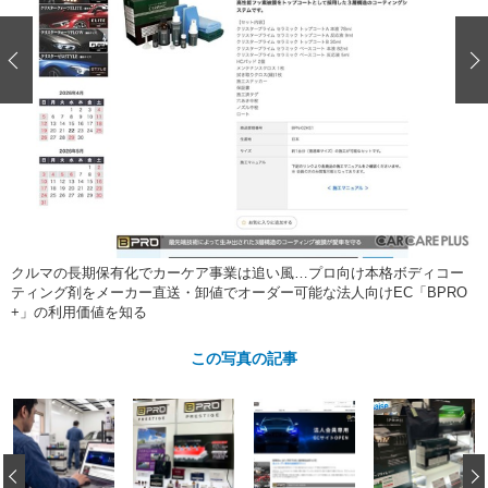
ショップレポート
愛車 File
ディテイリング
自動車豆知識
ストップ！不具合修理＆粗悪修理
ディテイリング
洗車
鈑金・塗装
鈑金・塗装
ヘッドライト磨き
コーティング
小キズ直し
防錆
特集記事
フィルム・ラッピング
ストップ 不具合修理＆粗悪修理
カーメーカー「旧車」関連プロジェ
ショップ紹介
クト
ショップレポート
プロショップ検索
レストア
コラム
カーメーカー「旧車」関連プロジ
コラム
イベント
ェクト
クルマの長期保有化でカーケア事業は追い風…プロ向け本格ボディコー
インタビュー
イベント告知
イベントレポート
ティング剤をメーカー直送・卸値でオーダー可能な法人向けEC「BPRO
+」の利用価値を知る
この写真の記事
‹