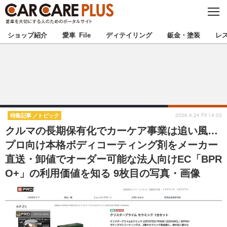
C
L
O
★カーケアプラス認定★
厳選プロショップを地域から探す
S
ショップ紹介
愛車 File
ディテイリング
鈑金・塗装
レ
E
北海道
東北
北関東
南関東
甲信越
北陸
2026.4.24 Fri 14:03
特集記事
トピック
クルマの長期保有化でカーケア事業は追い風…
東海
関西
プロ向け本格ボディコーティング剤をメーカー
直送・卸値でオーダー可能な法人向けEC「BPR
中国
四国
O+」の利用価値を知る 9枚目の写真・画像
九州
沖縄
注目の記事