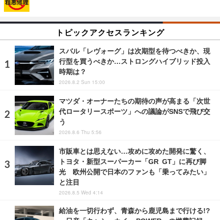
トピックアクセスランキング
スバル「レヴォーグ」は次期型を待つべきか、現
行型を買うべきか…ストロングハイブリッド投入
時期は？
2026.8.2 Sun 15:00
マツダ・オーナーたちの期待の声が高まる「次世
代ロータリースポーツ」への議論がSNSで飛び交
う
2026.8.6 Thu 5:56
市販車とは思えない…攻めに攻めた開発に驚く、
トヨタ・新型スーパーカー「GR GT」に再び脚
光 欧州公開で日本のファンも「乗ってみたい」
と注目
2026.8.5 Wed 4:14
給油を一切行わず、青森から鹿児島まで行ける!?