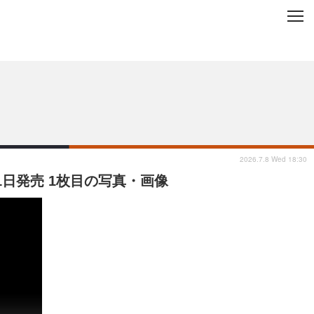
C
L
O
ップを地域から探す
S
E
2026.7.8 Wed 18:30
21日発売 1枚目の写真・画像