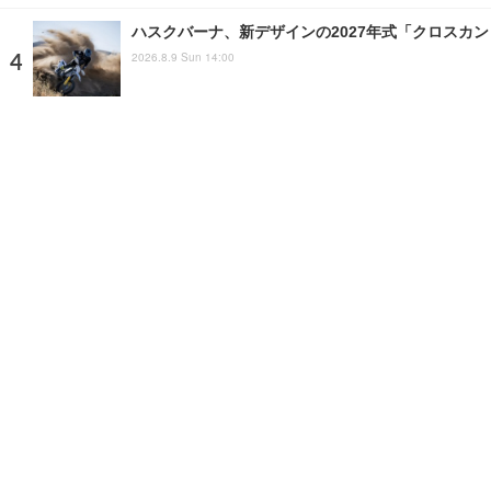
ハスクバーナ、新デザインの2027年式「クロスカ
2026.8.9 Sun 14:00
土岐プレミアム・アウトレット、NEXCO中日本と
2026.8.6 Thu 11:00
注目の話題
ショップレポート
ストップ！不具合修理＆粗悪修
ホーム
›
ニュース
›
新製品
›
記事
›
写真・画像
home