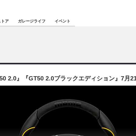
認定★
厳選プロショ
ストア
ガレージライフ
イベント
東北
南関東
 2.0』『GT50 2.0ブラックエディション』7月
北陸
関西
四国
沖縄