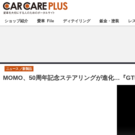
★カーケアプラス
ショップ紹介
愛車 File
ディテイリング
鈑金・塗装
レ
北海道
北関東
ニュース
新製品
MOMO、50周年記念ステアリングが進化…『GT50
甲信越
東海
中国
九州