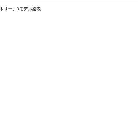
ントリー」3モデル発表
連携…ETC限定ドライブプラン「速旅」販売開始
ランキングをもっと見る
理
愛車 File
クルマの疑問Q＆A
自動車豆知識
TOP
X
Facebook