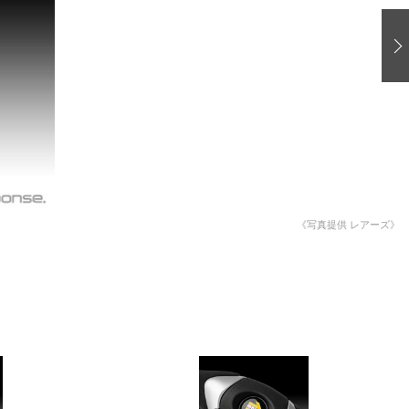
愛車 File
ストップ！不具合修理＆粗悪修理
洗車
コーティング
防錆
ーメーカー「旧車」関連プロジェクト
プロショップ検索
《写真提供 レアーズ》
コラム
イベントレポート