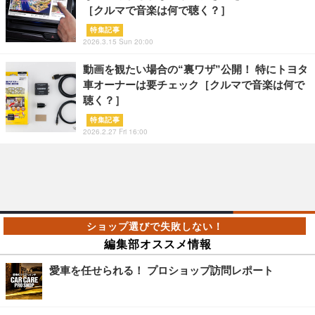
［クルマで音楽は何で聴く？］
特集記事
2026.3.15 Sun 20:00
動画を観たい場合の“裏ワザ”公開！ 特にトヨタ
車オーナーは要チェック［クルマで音楽は何で
聴く？］
特集記事
2026.2.27 Fri 16:00
編集部オススメ情報
愛車を任せられる！ プロショップ訪問レポート