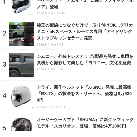
ノア』登場
2026.8.4 Tue 13:00
純正の配線につなぐだけで、取り付けOK…デリカ
ミニ・eKスペース・ルークス専用「アイドリング
ストップキャンセラー」発売
2026.8.6 Thu 6:28
ジムニー、外装ドレスアップ3製品を発売…車両を
真横から撮影して楽しむ「ヨコニー」文化を意識
2026.8.4 Tue 5:10
アライ、新作ヘルメット『X-SNC』発売…最高峰
「RX-7X」の製法をストリートへ、価格は6万930
0円
2026.5.31 Sun 7:34
オージーケーカブト『SHUMA』に新グラフィック
モデル「スカリオン」登場、価格は4万1800円
2026.7.11 Sat 10:00