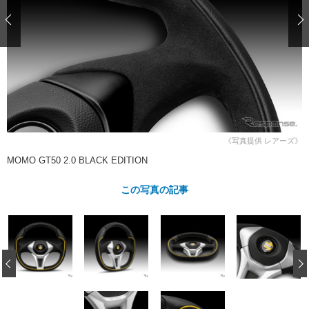
ショップレポート
愛車 File
ディテイリング
自動車豆知識
ストップ！不具合修理＆粗悪修理
ディテイリング
洗車
鈑金・塗装
鈑金・塗装
ヘッドライト磨き
コーティング
小キズ直し
防錆
特集記事
フィルム・ラッピング
ストップ 不具合修理＆粗悪修理
カーメーカー「旧車」関連プロジェ
ショップ紹介
クト
ショップレポート
プロショップ検索
レストア
コラム
《写真提供 レアーズ》
カーメーカー「旧車」関連プロジ
コラム
イベント
MOMO GT50 2.0 BLACK EDITION
ェクト
インタビュー
イベント告知
イベントレポート
この写真の記事
‹