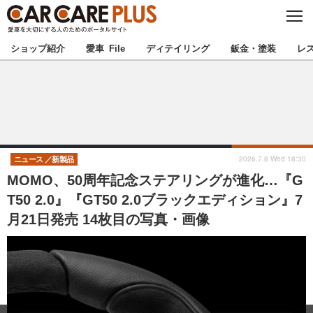
C
L
O
★カーケアプラス認定★
厳選プロショップを地域から探す
S
ショップ紹介
愛車 File
ディテイリング
鈑金・塗装
レ
E
北海道
東北
北関東
南関東
甲信越
北陸
2026.7.8 Wed 18:30
ニュース
新製品
MOMO、50周年記念ステアリングが進化…『G
東海
関西
T50 2.0』『GT50 2.0ブラックエディション』7
月21日発売 14枚目の写真・画像
中国
四国
九州
沖縄
注目の記事