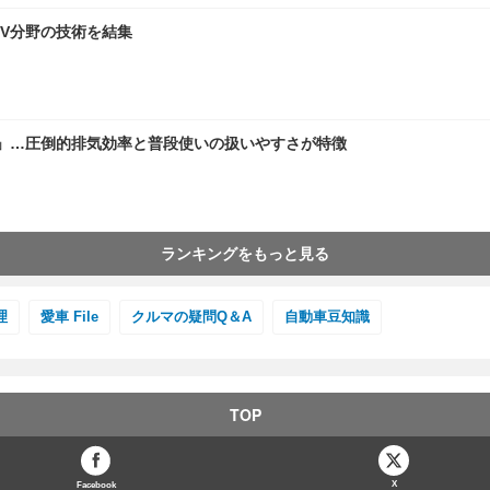
…EV分野の技術を結集
ー」…圧倒的排気効率と普段使いの扱いやすさが特徴
ランキングをもっと見る
理
愛車 File
クルマの疑問Q＆A
自動車豆知識
TOP
X
Facebook