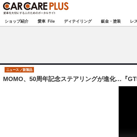
★カーケアプラス
ショップ紹介
愛車 File
ディテイリング
鈑金・塗装
レ
北海道
北関東
ニュース
新製品
MOMO、50周年記念ステアリングが進化…『GT50
甲信越
東海
中国
九州