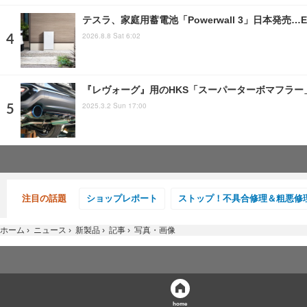
テスラ、家庭用蓄電池「Powerwall 3」日本発売
2026.8.8 Sat 6:02
『レヴォーグ』用のHKS「スーパーターボマフラ
2025.3.2 Sun 17:00
注目の話題
ショップレポート
ストップ！不具合修理＆粗悪修
ホーム
›
ニュース
›
新製品
›
記事
›
写真・画像
home