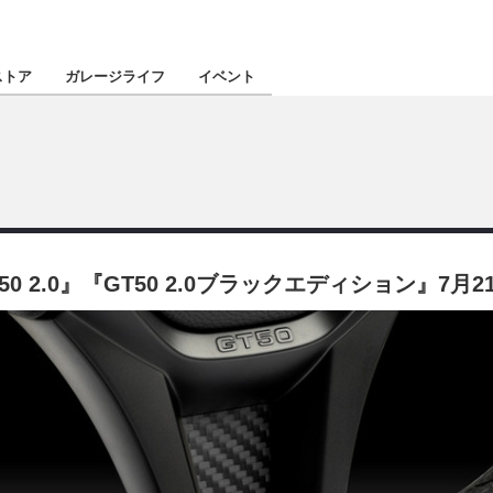
認定★
厳選プロショ
ストア
ガレージライフ
イベント
東北
南関東
 2.0』『GT50 2.0ブラックエディション』7月
北陸
関西
四国
沖縄