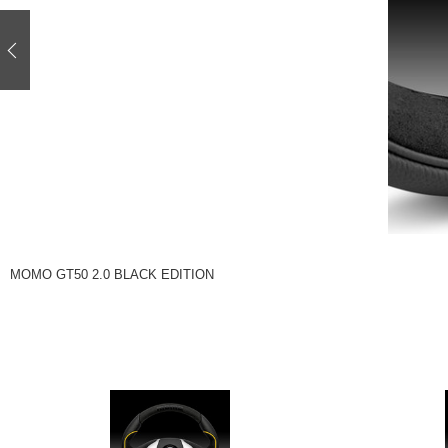
注目の記事
ショップレポート
ディテイリング
自動車豆知識
ディテイリング
鈑金・塗装
鈑金・塗装
ヘッドライト磨き
小キズ直し
特集記事
フィルム・ラッピング
ストップ 不具合修理＆粗悪修理
ショップ紹介
コラム
ショップレポート
レストア
カーメーカー「旧車」関連プロジェク
イベント
MOMO GT50 2.0 BLACK EDITION
インタビュー
イベント告知