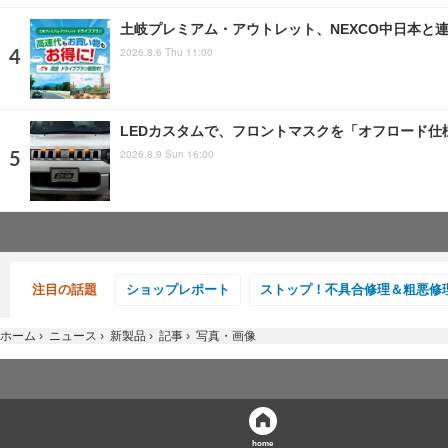
土岐プレミアム・アウトレット、NEXCO中日本と
2026.8.6 Thu 11:00
LEDカスタムで、フロントマスクを「オフロード仕
2026.8.9 Sun 16:00
注目の話題
ショップレポート
ストップ！不具合修理＆粗悪修
ホーム
›
ニュース
›
新製品
›
記事
›
写真・画像
home