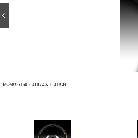
注目の記事
ショップレポート
ディテイリング
自動車豆知識
ディテイリング
鈑金・塗装
鈑金・塗装
ヘッドライト磨き
小キズ直し
特集記事
フィルム・ラッピング
ストップ 不具合修理＆粗悪修理
ショップ紹介
コラム
ショップレポート
レストア
カーメーカー「旧車」関連プロジェク
イベント
MOMO GT50 2.0 BLACK EDITION
インタビュー
イベント告知