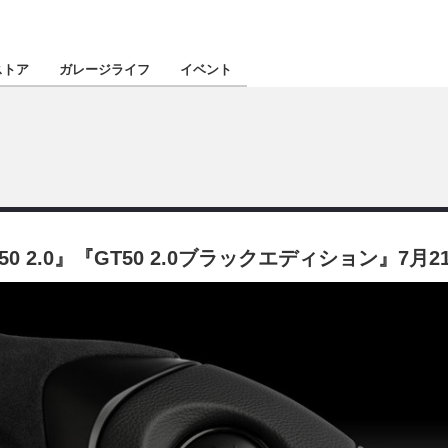
認定★
厳選プロショ
ストア
ガレージライフ
イベント
東北
南関東
 2.0』『GT50 2.0ブラックエディション』7月
北陸
関西
四国
沖縄