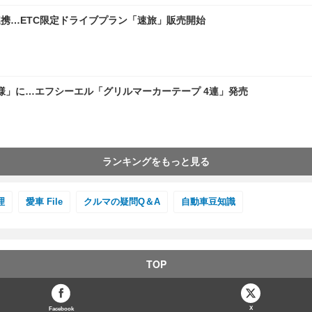
連携…ETC限定ドライブプラン「速旅」販売開始
様」に…エフシーエル「グリルマーカーテープ 4連」発売
ランキングをもっと見る
理
愛車 File
クルマの疑問Q＆A
自動車豆知識
TOP
X
Facebook