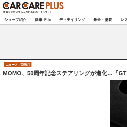
★カーケアプラス
ショップ紹介
愛車 File
ディテイリング
鈑金・塗装
レ
北海道
北関東
ニュース
新製品
MOMO、50周年記念ステアリングが進化…『GT50
甲信越
東海
中国
九州