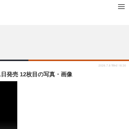
C
L
O
ップを地域から探す
S
E
2026.7.8 Wed 18:30
21日発売 12枚目の写真・画像