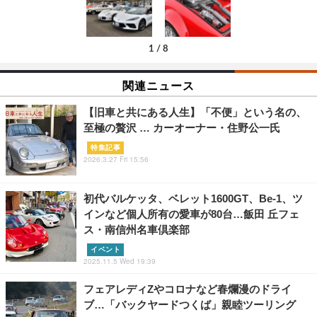
1
/
8
関連ニュース
【旧車と共にある人生】「不便」という名の、
至極の贅沢 … カーオーナー・住野公一氏
特集記事
2026.3.27 Fri 15:56
初代バルケッタ、ベレット1600GT、Be-1、ツ
インなど個人所有の愛車が80台…飯田 丘フェ
ス・南信州名車倶楽部
イベント
2025.11.5 Wed 19:39
フェアレディZやコロナなど春爛漫のドライ
ブ…「バックヤードつくば」親睦ツーリング