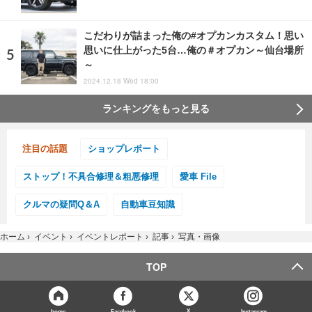
こだわりが詰まった俺の#オプカンカスタム！思い
思いに仕上がった5台…俺の＃オプカン～仙台場所
～
2024.12.18 Wed 18:00
ランキングをもっと見る
注目の話題
ショップレポート
ストップ！不具合修理＆粗悪修理
愛車 File
クルマの疑問Q＆A
自動車豆知識
ホーム
›
イベント
›
イベントレポート
›
記事
›
写真・画像
TOP
X
home
Facebook
Instagram