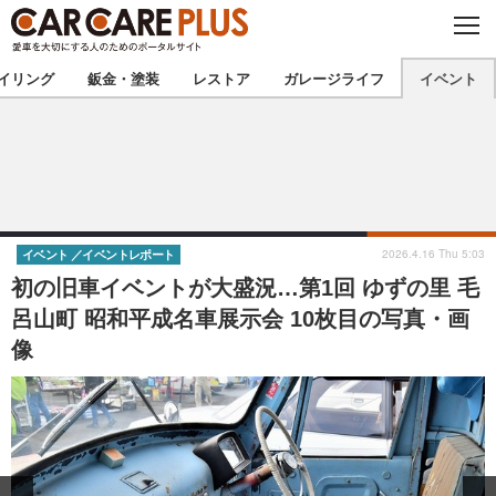
C
L
O
★カーケアプラス認定★
厳選プロショップを地域から探す
S
イリング
鈑金・塗装
レストア
ガレージライフ
イベント
E
北海道
東北
北関東
南関東
甲信越
北陸
2026.4.16 Thu 5:03
イベント
イベントレポート
初の旧車イベントが大盛況…第1回 ゆずの里 毛
東海
関西
呂山町 昭和平成名車展示会 10枚目の写真・画
像
中国
四国
九州
沖縄
注目の記事