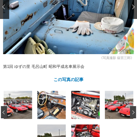
ショップレポート
愛車 File
ディテイリング
自動車豆知識
ストップ！不具合修理＆粗悪修理
ディテイリング
洗車
鈑金・塗装
鈑金・塗装
ヘッドライト磨き
コーティング
小キズ直し
防錆
特集記事
フィルム・ラッピング
ストップ 不具合修理＆粗悪修理
カーメーカー「旧車」関連プロジェ
ショップ紹介
クト
ショップレポート
プロショップ検索
レストア
《写真撮影 嶽宮三郎》
コラム
カーメーカー「旧車」関連プロジ
コラム
第1回 ゆずの里 毛呂山町 昭和平成名車展示会
イベント
ェクト
インタビュー
イベント告知
イベントレポート
この写真の記事
‹