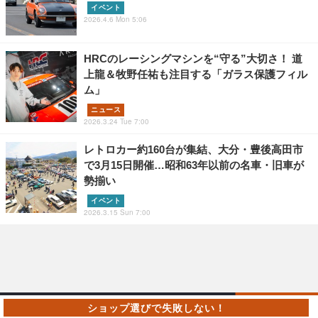
イベント
2026.4.6 Mon 5:06
HRCのレーシングマシンを“守る”大切さ！ 道
上龍＆牧野任祐も注目する「ガラス保護フィル
ム」
ニュース
2026.3.24 Tue 7:00
レトロカー約160台が集結、大分・豊後高田市
で3月15日開催…昭和63年以前の名車・旧車が
勢揃い
イベント
2026.3.15 Sun 7:00