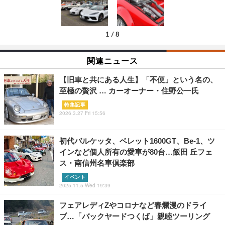
1
/
8
関連ニュース
【旧車と共にある人生】「不便」という名の、
至極の贅沢 … カーオーナー・住野公一氏
特集記事
2026.3.27 Fri 15:56
初代バルケッタ、ベレット1600GT、Be-1、ツ
インなど個人所有の愛車が80台…飯田 丘フェ
ス・南信州名車倶楽部
イベント
2025.11.5 Wed 19:39
フェアレディZやコロナなど春爛漫のドライ
ブ…「バックヤードつくば」親睦ツーリング