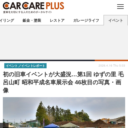
C
L
O
★カーケアプラス認定★
厳選プロショップを地域から探す
S
イリング
鈑金・塗装
レストア
ガレージライフ
イベント
E
北海道
東北
北関東
南関東
甲信越
北陸
2026.4.16 Thu 5:03
イベント
イベントレポート
初の旧車イベントが大盛況…第1回 ゆずの里 毛
東海
関西
呂山町 昭和平成名車展示会 46枚目の写真・画
像
中国
四国
九州
沖縄
注目の記事