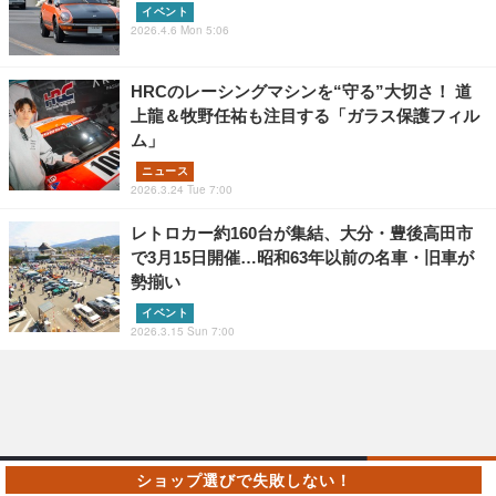
イベント
2026.4.6 Mon 5:06
HRCのレーシングマシンを“守る”大切さ！ 道
上龍＆牧野任祐も注目する「ガラス保護フィル
ム」
ニュース
2026.3.24 Tue 7:00
レトロカー約160台が集結、大分・豊後高田市
で3月15日開催…昭和63年以前の名車・旧車が
勢揃い
イベント
2026.3.15 Sun 7:00