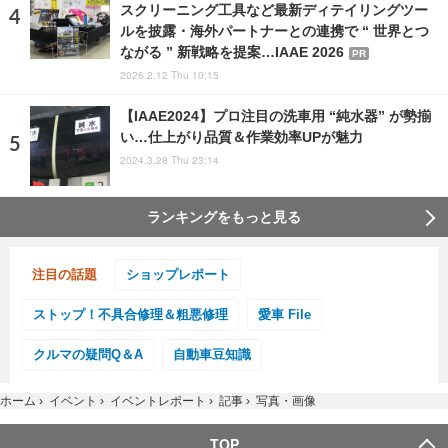
スクリーニング工具など最新ディテイリングツー
ルを披露・海外パートナーとの連携で “ 世界とつ
ながる ” 新戦略を提案…IAAE 2026
PR
2026.2.12 Thu 10:15
【IAAE2024】プロ注目の洗車用 “純水器” が勢揃
い…仕上がり品質＆作業効率UPが魅力
2024.3.28 Thu 23:14
ランキングをもっと見る
注目の話題
ショップレポート
ストップ！不具合修理＆粗悪修理
愛車 File
クルマの疑問Q＆A
自動車豆知識
ホーム
›
イベント
›
イベントレポート
›
記事
›
写真・画像
TOP