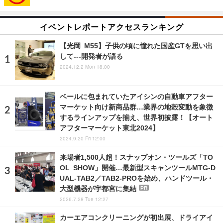
イベントレポートアクセスランキング
【光岡 M55】子供の頃に憧れた国産GTを思い出
して---開発者が語る
2024.12.2 Mon 18:00
ベールに包まれていたアイシンの自動車アフター
マーケット向け新商品群…業界の地殻変動を象徴
するラインアップを揃え、世界初披露！【オート
アフターマーケット東北2024】
2024.9.20 Fri 12:00
来場者1,500人超！スナップオン・ツールズ「TO
OL SHOW」開催…最新型スキャンツールMTG-D
UAL-TAB2／TAB2-PROを始め、ハンドツール・
大型機器が宇都宮に集結
PR
2026.7.28 Tue 12:27
カーエアコンクリーニングが初出展、ドライアイ