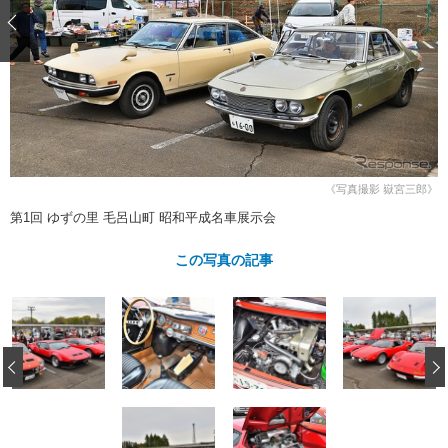
ショップレポート
愛車 File
ディテイリング
自動車豆知識
ストップ！不具合修理＆粗悪修理
ディテイリング
洗車
鈑金・塗装
鈑金・塗装
ヘッドライト磨き
コーティング
小キズ直し
防錆
特集記事
フィルム・ラッピング
ストップ 不具合修理＆粗悪修理
カーメーカー「旧車」関連プロジェ
ショップ紹介
クト
ショップレポート
プロショップ検索
レストア
《写真撮影 嶽宮三郎》
コラム
カーメーカー「旧車」関連プロジ
コラム
第1回 ゆずの里 毛呂山町 昭和平成名車展示会
イベント
ェクト
インタビュー
イベント告知
イベントレポート
この写真の記事
‹