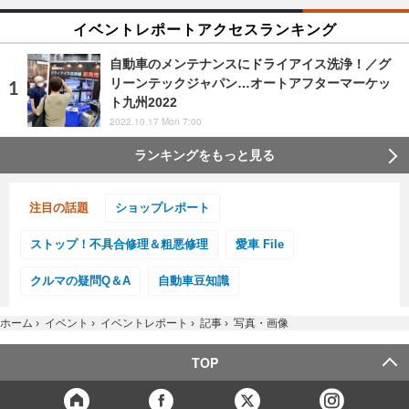
イベントレポートアクセスランキング
自動車のメンテナンスにドライアイス洗浄！／グ
リーンテックジャパン…オートアフターマーケッ
ト九州2022
2022.10.17 Mon 7:00
ランキングをもっと見る
注目の話題
ショップレポート
ストップ！不具合修理＆粗悪修理
愛車 File
クルマの疑問Q＆A
自動車豆知識
ホーム
›
イベント
›
イベントレポート
›
記事
›
写真・画像
TOP