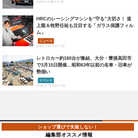
2026.4.6 Mon 5:06
HRCのレーシングマシンを“守る”大切さ！ 道
上龍＆牧野任祐も注目する「ガラス保護フィル
ム」
ニュース
2026.3.24 Tue 7:00
レトロカー約160台が集結、大分・豊後高田市
で3月15日開催…昭和63年以前の名車・旧車が
勢揃い
イベント
2026.3.15 Sun 7:00
編集部オススメ情報