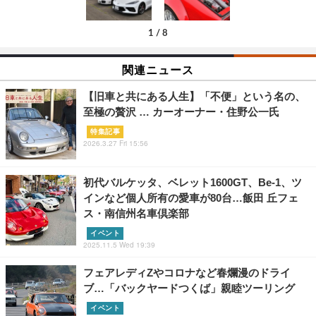
1
/
8
関連ニュース
【旧車と共にある人生】「不便」という名の、
至極の贅沢 … カーオーナー・住野公一氏
特集記事
2026.3.27 Fri 15:56
初代バルケッタ、ベレット1600GT、Be-1、ツ
インなど個人所有の愛車が80台…飯田 丘フェ
ス・南信州名車倶楽部
イベント
2025.11.5 Wed 19:39
フェアレディZやコロナなど春爛漫のドライ
ブ…「バックヤードつくば」親睦ツーリング
イベント