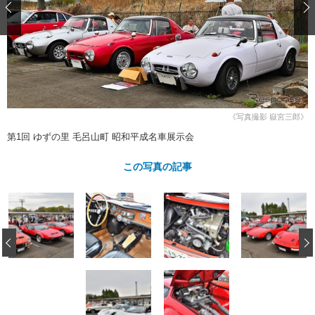
ショップレポート
愛車 File
ディテイリング
自動車豆知識
ストップ！不具合修理＆粗悪修理
ディテイリング
洗車
鈑金・塗装
鈑金・塗装
ヘッドライト磨き
コーティング
小キズ直し
防錆
特集記事
フィルム・ラッピング
ストップ 不具合修理＆粗悪修理
カーメーカー「旧車」関連プロジェ
ショップ紹介
クト
《写真撮影 嶽宮三郎》
ショップレポート
プロショップ検索
レストア
コラム
第1回 ゆずの里 毛呂山町 昭和平成名車展示会
カーメーカー「旧車」関連プロジ
コラム
イベント
ェクト
この写真の記事
インタビュー
イベント告知
イベントレポート
‹