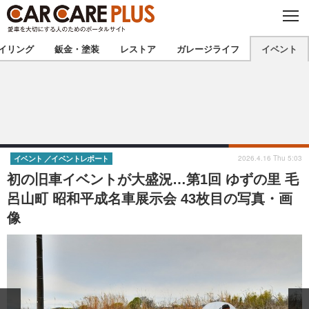
C
L
O
★カーケアプラス認定★
厳選プロショップを地域から探す
S
イリング
鈑金・塗装
レストア
ガレージライフ
イベント
E
北海道
東北
北関東
南関東
甲信越
北陸
2026.4.16 Thu 5:03
イベント
イベントレポート
初の旧車イベントが大盛況…第1回 ゆずの里 毛
東海
関西
呂山町 昭和平成名車展示会 43枚目の写真・画
像
中国
四国
九州
沖縄
注目の記事