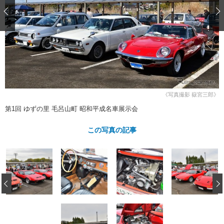
ショップレポート
愛車 File
ディテイリング
自動車豆知識
ストップ！不具合修理＆粗悪修理
ディテイリング
洗車
鈑金・塗装
鈑金・塗装
ヘッドライト磨き
コーティング
小キズ直し
防錆
特集記事
フィルム・ラッピング
ストップ 不具合修理＆粗悪修理
カーメーカー「旧車」関連プロジェ
ショップ紹介
クト
ショップレポート
プロショップ検索
レストア
《写真撮影 嶽宮三郎》
コラム
カーメーカー「旧車」関連プロジ
コラム
第1回 ゆずの里 毛呂山町 昭和平成名車展示会
イベント
ェクト
インタビュー
イベント告知
イベントレポート
この写真の記事
‹