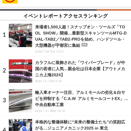
イベントレポートアクセスランキング
来場者1,500人超！スナップオン・ツールズ「TO
OL SHOW」開催…最新型スキャンツールMTG-D
UAL-TAB2／TAB2-PROを始め、ハンドツール・
大型機器が宇都宮に集結
PR
2026.7.28 Tue 12:27
カラフルに装飾された「ワイパーブレード」が中
国の若者に人気…親会社は日本企業【アウトメカ
ニカ上海2024】
2024.12.7 Sat 0:18
輸入車オーナー注目、アルミモールの劣化＆白サ
ビを抑制する「C.A.W アルミモールコートEX」…
中央自動車工業
2024.1.31 Wed 18:18
本格的な整備体験に“未来の整備士たち”の笑顔広
がる…ジュニアメカニック2025 in 東北