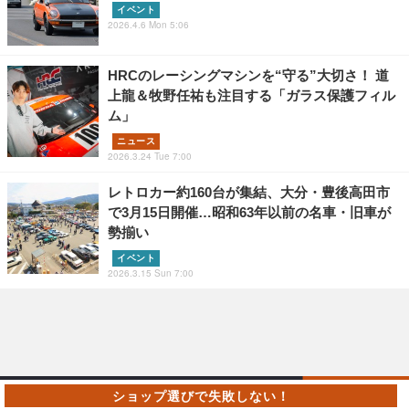
イベント
2026.4.6 Mon 5:06
HRCのレーシングマシンを“守る”大切さ！ 道
上龍＆牧野任祐も注目する「ガラス保護フィル
ム」
ニュース
2026.3.24 Tue 7:00
レトロカー約160台が集結、大分・豊後高田市
で3月15日開催…昭和63年以前の名車・旧車が
勢揃い
イベント
2026.3.15 Sun 7:00