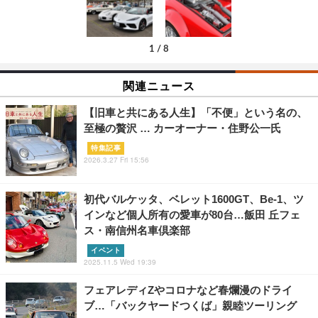
1
/
8
関連ニュース
【旧車と共にある人生】「不便」という名の、
至極の贅沢 … カーオーナー・住野公一氏
特集記事
2026.3.27 Fri 15:56
初代バルケッタ、ベレット1600GT、Be-1、ツ
インなど個人所有の愛車が80台…飯田 丘フェ
ス・南信州名車倶楽部
イベント
2025.11.5 Wed 19:39
フェアレディZやコロナなど春爛漫のドライ
ブ…「バックヤードつくば」親睦ツーリング