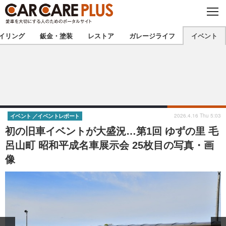
C
L
O
★カーケアプラス認定★
厳選プロショップを地域から探す
S
イリング
鈑金・塗装
レストア
ガレージライフ
イベント
E
北海道
東北
北関東
南関東
甲信越
北陸
2026.4.16 Thu 5:03
イベント
イベントレポート
初の旧車イベントが大盛況…第1回 ゆずの里 毛
東海
関西
呂山町 昭和平成名車展示会 25枚目の写真・画
像
中国
四国
九州
沖縄
注目の記事