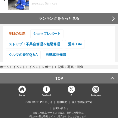
2025.9.20 Sat 17:39
ランキングをもっと見る
注目の話題
ショップレポート
ストップ！不具合修理＆粗悪修理
愛車 File
クルマの疑問Q＆A
自動車豆知識
ホーム
›
イベント
›
イベントレポート
›
記事
›
写真・画像
TOP
X
home
Facebook
Instagram
CAR CARE PLUSとは
利用規約
個人情報保護方針
お問い合わせ
紹介した商品/サービスを購入、契約した場合に、
売上の一部が弊社サイトに還元されることがあります。