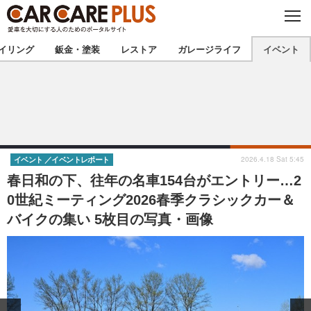
C
L
O
★カーケアプラス認定★
厳選プロショップを地域から探す
S
イリング
鈑金・塗装
レストア
ガレージライフ
イベント
E
北海道
東北
北関東
南関東
甲信越
北陸
2026.4.18 Sat 5:45
イベント
イベントレポート
春日和の下、往年の名車154台がエントリー…2
東海
関西
0世紀ミーティング2026春季クラシックカー＆
バイクの集い 5枚目の写真・画像
中国
四国
九州
沖縄
注目の記事