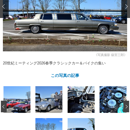
ショップレポート
愛車 File
ディテイリング
自動車豆知識
ストップ！不具合修理＆粗悪修理
ディテイリング
洗車
鈑金・塗装
鈑金・塗装
ヘッドライト磨き
コーティング
小キズ直し
防錆
特集記事
フィルム・ラッピング
ストップ 不具合修理＆粗悪修理
カーメーカー「旧車」関連プロジェ
ショップ紹介
クト
ショップレポート
プロショップ検索
レストア
《写真撮影 嶽宮三郎》
コラム
カーメーカー「旧車」関連プロジ
コラム
20世紀ミーティング2026春季クラシックカー＆バイクの集い
イベント
ェクト
インタビュー
イベント告知
イベントレポート
この写真の記事
‹