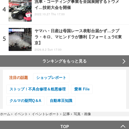
洗車・コーティング事業を全国展開するトウメ
イ…技術大会を開催
2022.10.27 Thu 17:00
ヤマハ・日産は母国レース表彰台届かず…クプ
ラ・キロ、マヒンドラが勝利【フォーミュラE東
京】
2026.8.2 Sun 17:00
ランキングをもっと見る
注目の話題
ショップレポート
ストップ！不具合修理＆粗悪修理
愛車 File
クルマの疑問Q＆A
自動車豆知識
ホーム
›
イベント
›
イベントレポート
›
記事
›
写真・画像
TOP