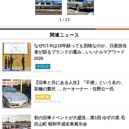
1
/
13
関連ニュース
なぜGT-Rは18年経っても別格なのか、日産担当
者が語るブランドの重み…いいクルマアワード
2026
イベント
2026.3.4 Wed 19:09
【旧車と共にある人生】「不便」という名の、
至極の贅沢 … カーオーナー・住野公一氏
特集記事
2026.3.27 Fri 15:56
初の旧車イベントが大盛況…第1回 ゆずの里 毛
呂山町 昭和平成名車展示会