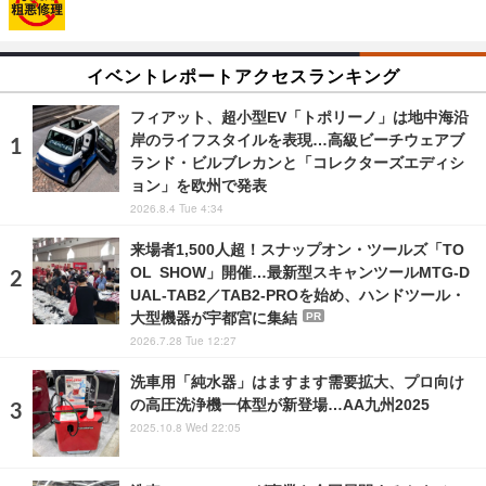
イベントレポートアクセスランキング
フィアット、超小型EV「トポリーノ」は地中海沿
岸のライフスタイルを表現…高級ビーチウェアブ
ランド・ビルブレカンと「コレクターズエディシ
ョン」を欧州で発表
2026.8.4 Tue 4:34
来場者1,500人超！スナップオン・ツールズ「TO
OL SHOW」開催…最新型スキャンツールMTG-D
UAL-TAB2／TAB2-PROを始め、ハンドツール・
大型機器が宇都宮に集結
PR
2026.7.28 Tue 12:27
洗車用「純水器」はますます需要拡大、プロ向け
の高圧洗浄機一体型が新登場…AA九州2025
2025.10.8 Wed 22:05