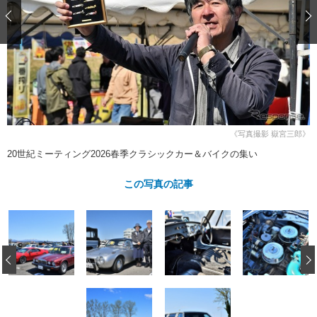
ショップレポート
愛車 File
ディテイリング
自動車豆知識
ストップ！不具合修理＆粗悪修理
ディテイリング
洗車
鈑金・塗装
鈑金・塗装
ヘッドライト磨き
コーティング
小キズ直し
防錆
特集記事
フィルム・ラッピング
ストップ 不具合修理＆粗悪修理
カーメーカー「旧車」関連プロジェ
ショップ紹介
クト
ショップレポート
プロショップ検索
レストア
《写真撮影 嶽宮三郎》
コラム
カーメーカー「旧車」関連プロジ
コラム
20世紀ミーティング2026春季クラシックカー＆バイクの集い
イベント
ェクト
インタビュー
イベント告知
イベントレポート
この写真の記事
‹