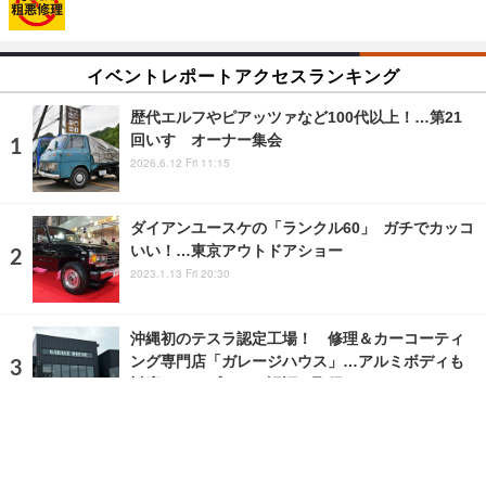
イベントレポートアクセスランキング
歴代エルフやピアッツァなど100代以上！…第21
回いすゞオーナー集会
2026.6.12 Fri 11:15
ダイアンユースケの「ランクル60」 ガチでカッコ
いい！…東京アウトドアショー
2023.1.13 Fri 20:30
沖縄初のテスラ認定工場！ 修理＆カーコーティ
ング専門店「ガレージハウス」…アルミボディも
対応、TUVプラチナ認証も取得
2023.5.22 Mon 18:55
ランキングをもっと見る