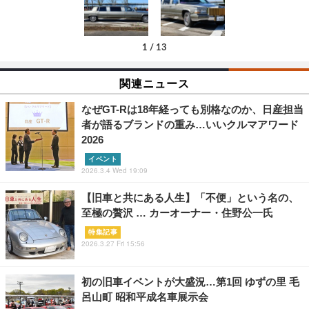
1
/
13
関連ニュース
なぜGT-Rは18年経っても別格なのか、日産担当
者が語るブランドの重み…いいクルマアワード
2026
イベント
2026.3.4 Wed 19:09
【旧車と共にある人生】「不便」という名の、
至極の贅沢 … カーオーナー・住野公一氏
特集記事
2026.3.27 Fri 15:56
初の旧車イベントが大盛況…第1回 ゆずの里 毛
呂山町 昭和平成名車展示会