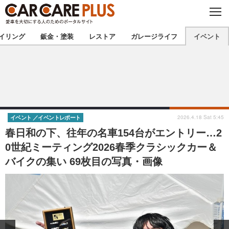
C
L
O
★カーケアプラス認定★
厳選プロショップを地域から探す
S
イリング
鈑金・塗装
レストア
ガレージライフ
イベント
E
北海道
東北
北関東
南関東
甲信越
北陸
2026.4.18 Sat 5:45
イベント
イベントレポート
春日和の下、往年の名車154台がエントリー…2
東海
関西
0世紀ミーティング2026春季クラシックカー＆
バイクの集い 69枚目の写真・画像
中国
四国
九州
沖縄
注目の記事