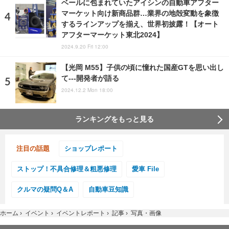
ベールに包まれていたアイシンの自動車アフター
マーケット向け新商品群…業界の地殻変動を象徴
するラインアップを揃え、世界初披露！【オート
アフターマーケット東北2024】
2024.9.20 Fri 12:00
【光岡 M55】子供の頃に憧れた国産GTを思い出し
て---開発者が語る
2024.12.2 Mon 18:00
ランキングをもっと見る
注目の話題
ショップレポート
ストップ！不具合修理＆粗悪修理
愛車 File
クルマの疑問Q＆A
自動車豆知識
ホーム
›
イベント
›
イベントレポート
›
記事
›
写真・画像