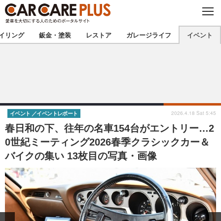
C
L
O
★カーケアプラス認定★
厳選プロショップを地域から探す
S
イリング
鈑金・塗装
レストア
ガレージライフ
イベント
E
北海道
東北
北関東
南関東
甲信越
北陸
2026.4.18 Sat 5:45
イベント
イベントレポート
春日和の下、往年の名車154台がエントリー…2
東海
関西
0世紀ミーティング2026春季クラシックカー＆
バイクの集い 13枚目の写真・画像
中国
四国
九州
沖縄
注目の記事