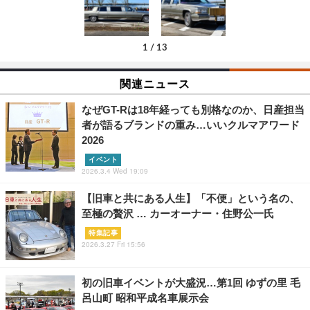
1
/
13
関連ニュース
なぜGT-Rは18年経っても別格なのか、日産担当
者が語るブランドの重み…いいクルマアワード
2026
イベント
2026.3.4 Wed 19:09
【旧車と共にある人生】「不便」という名の、
至極の贅沢 … カーオーナー・住野公一氏
特集記事
2026.3.27 Fri 15:56
初の旧車イベントが大盛況…第1回 ゆずの里 毛
呂山町 昭和平成名車展示会