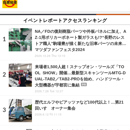
イベントレポートアクセスランキング
NA／FDの復刻樹脂パーツや外板パネルに加え、A
Z-1用ポリカーボネート製ガラスも!?“長野のレス
トア職人”駒場豊が描く新たな旧車パーツの未来…
マツダファンフェスタ2024
2024.10.24 Thu 13:10
来場者1,500人超！スナップオン・ツールズ「TO
OL SHOW」開催…最新型スキャンツールMTG-D
UAL-TAB2／TAB2-PROを始め、ハンドツール・
大型機器が宇都宮に集結
PR
2026.7.28 Tue 12:27
歴代エルフやピアッツァなど100代以上！…第21
回いすゞオーナー集会
2026.6.12 Fri 11:15