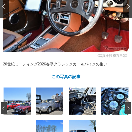
ショップレポート
愛車 File
ディテイリング
自動車豆知識
ストップ！不具合修理＆粗悪修理
ディテイリング
洗車
鈑金・塗装
鈑金・塗装
ヘッドライト磨き
コーティング
小キズ直し
防錆
特集記事
フィルム・ラッピング
ストップ 不具合修理＆粗悪修理
カーメーカー「旧車」関連プロジェ
ショップ紹介
クト
ショップレポート
プロショップ検索
レストア
《写真撮影 嶽宮三郎》
コラム
カーメーカー「旧車」関連プロジ
コラム
20世紀ミーティング2026春季クラシックカー＆バイクの集い
イベント
ェクト
インタビュー
イベント告知
イベントレポート
この写真の記事
‹