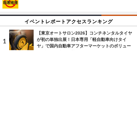
イベントレポートアクセスランキング
【東京オートサロン2026】コンチネンタルタイヤ
が初の単独出展！日本専用「軽自動車向けタイ
ヤ」で国内自動車アフターマーケットのボリュー
ムゾーンに本格攻勢へ
2026.1.10 Sat 8:43
ランキングをもっと見る
注目の話題
ショップレポート
ストップ！不具合修理＆粗悪修理
愛車 File
クルマの疑問Q＆A
自動車豆知識
ホーム
›
イベント
›
イベントレポート
›
記事
›
写真・画像