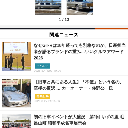
1
/
13
関連ニュース
なぜGT-Rは18年経っても別格なのか、日産担当
者が語るブランドの重み…いいクルマアワード
2026
イベント
2026.3.4 Wed 19:09
【旧車と共にある人生】「不便」という名の、
至極の贅沢 … カーオーナー・住野公一氏
特集記事
2026.3.27 Fri 15:56
初の旧車イベントが大盛況…第1回 ゆずの里 毛
呂山町 昭和平成名車展示会