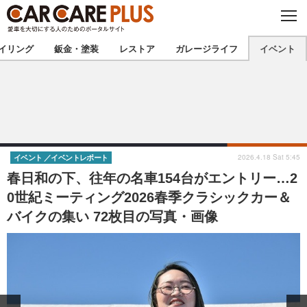
C
L
O
★カーケアプラス認定★
厳選プロショップを地域から探す
S
イリング
鈑金・塗装
レストア
ガレージライフ
イベント
E
北海道
東北
北関東
南関東
甲信越
北陸
2026.4.18 Sat 5:45
イベント
イベントレポート
春日和の下、往年の名車154台がエントリー…2
東海
関西
0世紀ミーティング2026春季クラシックカー＆
バイクの集い 72枚目の写真・画像
中国
四国
九州
沖縄
注目の記事