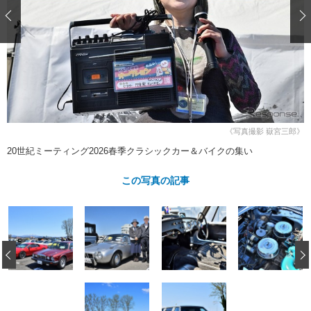
ショップレポート
愛車 File
ディテイリング
自動車豆知識
ストップ！不具合修理＆粗悪修理
ディテイリング
洗車
鈑金・塗装
鈑金・塗装
ヘッドライト磨き
コーティング
小キズ直し
防錆
特集記事
フィルム・ラッピング
ストップ 不具合修理＆粗悪修理
カーメーカー「旧車」関連プロジェ
ショップ紹介
クト
ショップレポート
プロショップ検索
レストア
《写真撮影 嶽宮三郎》
コラム
カーメーカー「旧車」関連プロジ
コラム
20世紀ミーティング2026春季クラシックカー＆バイクの集い
イベント
ェクト
インタビュー
イベント告知
イベントレポート
この写真の記事
‹