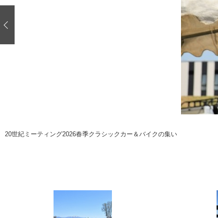
注目の記事
ショップレポート
ディテイリング
自動車豆知識
ディテイリング
鈑金・塗装
鈑金・塗装
ヘッドライト磨き
小キズ直し
特集記事
フィルム・ラッピング
ストップ 不具合修理＆粗悪修理
ショップ紹介
コラム
ショップレポート
レストア
カーメーカー「旧車」関連プロジェク
イベント
20世紀ミーティング2026春季クラシックカー＆バイクの集い
インタビュー
イベント告知