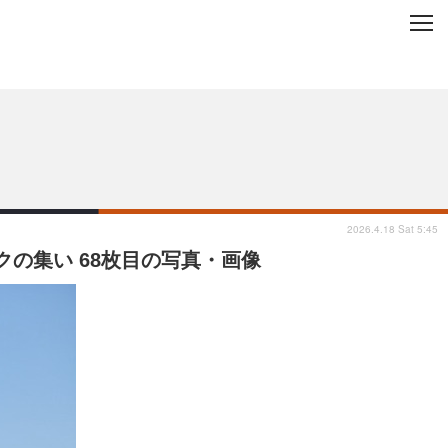
C
L
O
ップを地域から探す
S
E
2026.4.18 Sat 5:45
クの集い 68枚目の写真・画像