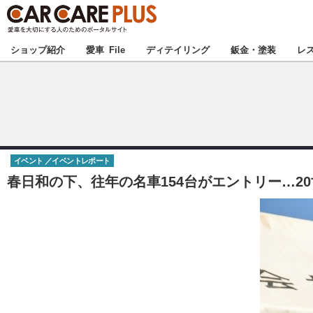
★カーケアプラス
ショップ紹介
愛車 File
ディテイリング
鈑金・塗装
レ
北海道
北関東
イベント
イベントレポート
甲信越
春日和の下、往年の名車154台がエントリー…20
東海
中国
九州