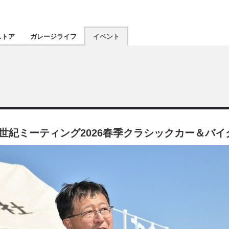
認定★
厳選プロショ
ストア
ガレージライフ
イベント
東北
南関東
北陸
世紀ミーティング2026春季クラシックカー＆バイ
関西
四国
沖縄