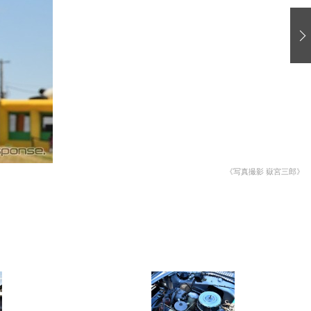
愛車 File
ストップ！不具合修理＆粗悪修理
洗車
コーティング
防錆
ーメーカー「旧車」関連プロジェクト
プロショップ検索
《写真撮影 嶽宮三郎》
コラム
イベントレポート