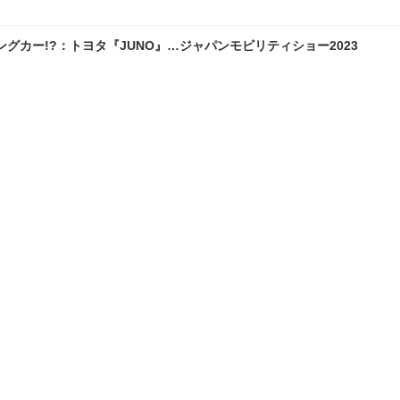
カー!?：トヨタ『JUNO』…ジャパンモビリティショー2023
保護フィルム「オレックス」とは！？
ランキングをもっと見る
理
愛車 File
クルマの疑問Q＆A
自動車豆知識
TOP