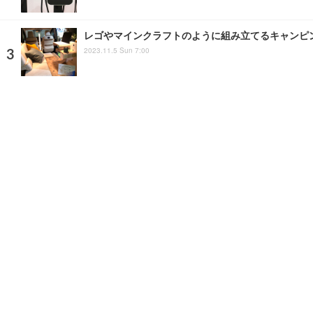
レゴやマインクラフトのように組み立てるキャンピング
2023.11.5 Sun 7:00
イスタンブールで気になった、王冠マークのボディ
2024.6.25 Tue 9:47
注目の話題
ショップレポート
ストップ！不具合修理＆粗悪修
ホーム
›
イベント
›
イベントレポート
›
記事
›
写真・画像