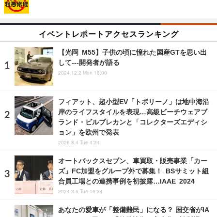
イベントレポートアクセスランキング
【光岡 M55】子供の頃に憧れた国産GTを思い出
して---開発者が語る
2024.12.2 Mon 18:00
フィアット、超小型EV「トポリーノ」は地中海沿
岸のライフスタイルを表現…高級ビーチウェアブ
ランド・ビルブレカンと「コレクターズエディシ
ョン」を欧州で発表
2026.8.4 Tue 4:34
オートバックスセブン、車買取・販売事業「カー
ズ」FC加盟をグループ外で募集！ BSサミット組
合員工場との連携事例を初披露…IAAE 2024
2024.3.5 Tue 16:34
あなたの愛車が「整備難民」になる？ 国交省がIA