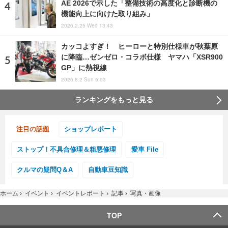
AE 2026で示した「整備技術の高度化と診断機の
機能向上に向けた取り組み」
2026.2.25 Wed 13:43
カッコよすぎ！ ヒーローと特別仕様車が秋葉原
に降臨…ゼンゼロ・コラボ仕様 ヤマハ「XSR900
GP」に熱視線
2026.8.2 Sun 5:03
ランキングをもっと見る
注目の話題
ショップレポート
ストップ！不具合修理＆粗悪修理
愛車 File
クルマの疑問Q＆A
自動車豆知識
ホーム
›
イベント
›
イベントレポート
›
記事
›
写真・画像
TOP