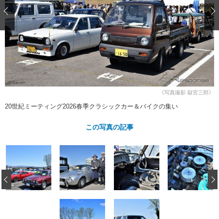
ショップレポート
愛車 File
ディテイリング
自動車豆知識
ストップ！不具合修理＆粗悪修理
ディテイリング
洗車
鈑金・塗装
鈑金・塗装
ヘッドライト磨き
コーティング
小キズ直し
防錆
特集記事
フィルム・ラッピング
ストップ 不具合修理＆粗悪修理
カーメーカー「旧車」関連プロジェ
ショップ紹介
クト
ショップレポート
プロショップ検索
レストア
《写真撮影 嶽宮三郎》
コラム
カーメーカー「旧車」関連プロジ
コラム
20世紀ミーティング2026春季クラシックカー＆バイクの集い
イベント
ェクト
インタビュー
イベント告知
イベントレポート
この写真の記事
‹