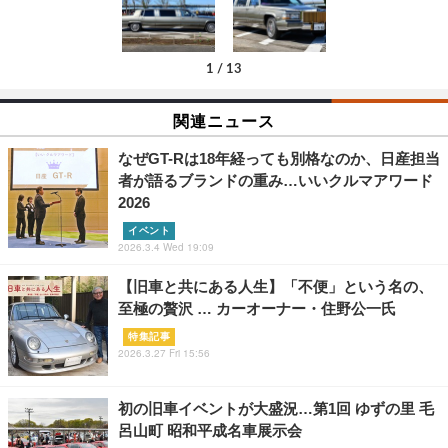
1
/
13
関連ニュース
なぜGT-Rは18年経っても別格なのか、日産担当
者が語るブランドの重み…いいクルマアワード
2026
イベント
2026.3.4 Wed 19:09
【旧車と共にある人生】「不便」という名の、
至極の贅沢 … カーオーナー・住野公一氏
特集記事
2026.3.27 Fri 15:56
初の旧車イベントが大盛況…第1回 ゆずの里 毛
呂山町 昭和平成名車展示会