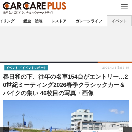
C
L
O
★カーケアプラス認定★
厳選プロショップを地域から探す
S
イリング
鈑金・塗装
レストア
ガレージライフ
イベント
E
北海道
東北
北関東
南関東
甲信越
北陸
2026.4.18 Sat 5:45
イベント
イベントレポート
春日和の下、往年の名車154台がエントリー…2
東海
関西
0世紀ミーティング2026春季クラシックカー＆
バイクの集い 46枚目の写真・画像
中国
四国
九州
沖縄
注目の記事