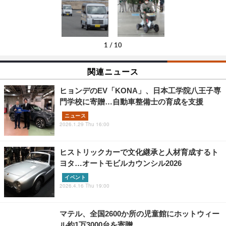
1
/
10
関連ニュース
ヒョンデのEV「KONA」、日本工学院八王子専
門学校に寄贈…自動車整備士の育成を支援
ニュース
2026.1.29 Thu 16:00
ヒストリックカーで文化継承と人材育成するト
ヨタ…オートモビルカウンシル2026
イベント
2026.4.16 Thu 19:00
マテル、全国2600か所の児童館にホットウィー
ル約1万3000台を寄贈