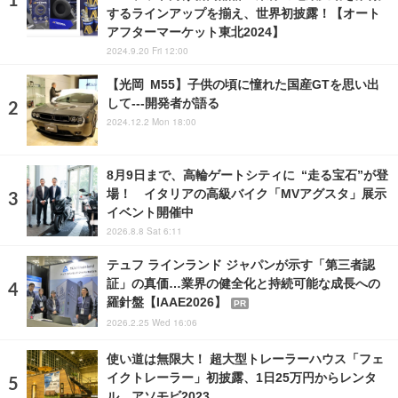
するラインアップを揃え、世界初披露！【オート
アフターマーケット東北2024】
2024.9.20 Fri 12:00
【光岡 M55】子供の頃に憧れた国産GTを思い出
して---開発者が語る
2024.12.2 Mon 18:00
8月9日まで、高輪ゲートシティに “走る宝石”が登
場！ イタリアの高級バイク「MVアグスタ」展示
イベント開催中
2026.8.8 Sat 6:11
テュフ ラインランド ジャパンが示す「第三者認
証」の真価…業界の健全化と持続可能な成長への
羅針盤【IAAE2026】
PR
2026.2.25 Wed 16:06
使い道は無限大！ 超大型トレーラーハウス「フェ
イクトレーラー」初披露、1日25万円からレンタ
ル…アソモビ2023