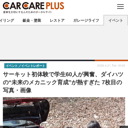
C
L
O
★カーケアプラス認定★
厳選プロショップを地域から探す
S
イリング
鈑金・塗装
レストア
ガレージライフ
イベント
E
北海道
東北
北関東
南関東
甲信越
北陸
2026.4.21 Tue 18:00
イベント
イベントレポート
サーキット初体験で学生60人が興奮、ダイハツ
東海
関西
の“未来のメカニック育成”が熱すぎた 7枚目の
写真・画像
中国
四国
九州
沖縄
注目の記事