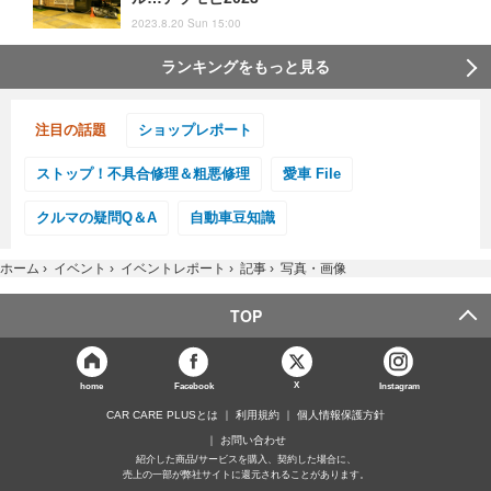
2023.8.20 Sun 15:00
ランキングをもっと見る
注目の話題
ショップレポート
ストップ！不具合修理＆粗悪修理
愛車 File
クルマの疑問Q＆A
自動車豆知識
ホーム
›
イベント
›
イベントレポート
›
記事
›
写真・画像
TOP
X
home
Facebook
Instagram
CAR CARE PLUSとは
利用規約
個人情報保護方針
お問い合わせ
紹介した商品/サービスを購入、契約した場合に、
売上の一部が弊社サイトに還元されることがあります。