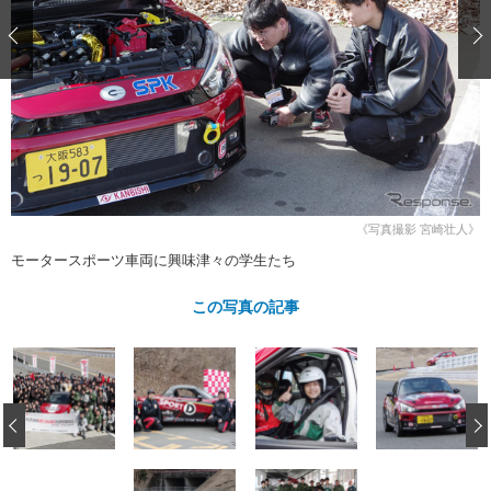
ショップレポート
愛車 File
ディテイリング
自動車豆知識
ストップ！不具合修理＆粗悪修理
ディテイリング
洗車
鈑金・塗装
鈑金・塗装
ヘッドライト磨き
コーティング
小キズ直し
防錆
特集記事
フィルム・ラッピング
ストップ 不具合修理＆粗悪修理
カーメーカー「旧車」関連プロジェ
ショップ紹介
クト
ショップレポート
プロショップ検索
レストア
コラム
《写真撮影 宮崎壮人》
カーメーカー「旧車」関連プロジ
コラム
イベント
ェクト
モータースポーツ車両に興味津々の学生たち
インタビュー
イベント告知
イベントレポート
この写真の記事
‹