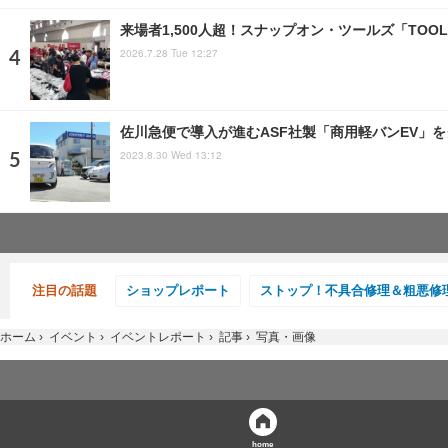
来場者1,500人超！スナップオン・ツールズ「TOOL
2026.7.28 Tue 12:27
佐川急便で導入が進むASF社製「商用軽バンEV」
2023.8.30 Wed 13:12
注目の話題
ショップレポート
ストップ！不具合修理＆粗悪修
ホーム
›
イベント
›
イベントレポート
›
記事
›
写真・画像
home