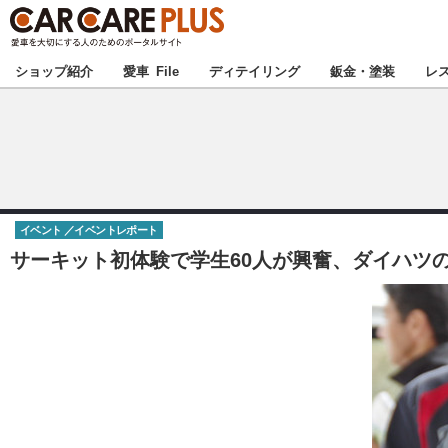
★カーケアプラス
ショップ紹介
愛車 File
ディテイリング
鈑金・塗装
レ
北海道
北関東
イベント
イベントレポート
甲信越
サーキット初体験で学生60人が興奮、ダイハツの
東海
中国
九州