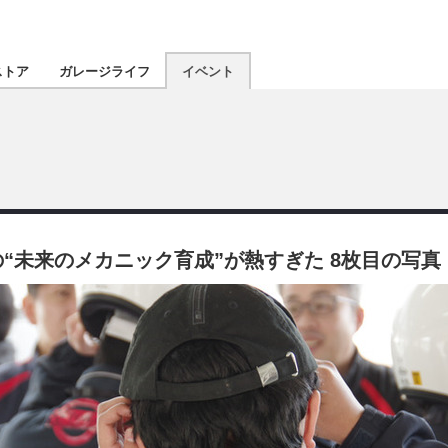
認定★
厳選プロショ
ストア
ガレージライフ
イベント
東北
南関東
北陸
“未来のメカニック育成”が熱すぎた 8枚目の写真
関西
四国
沖縄