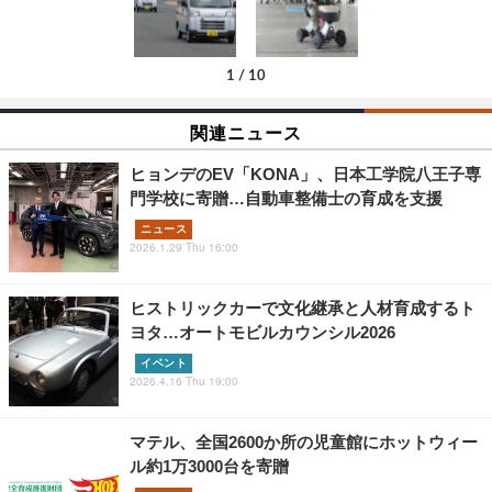
1
/
10
関連ニュース
ヒョンデのEV「KONA」、日本工学院八王子専
門学校に寄贈…自動車整備士の育成を支援
ニュース
2026.1.29 Thu 16:00
ヒストリックカーで文化継承と人材育成するト
ヨタ…オートモビルカウンシル2026
イベント
2026.4.16 Thu 19:00
マテル、全国2600か所の児童館にホットウィー
ル約1万3000台を寄贈