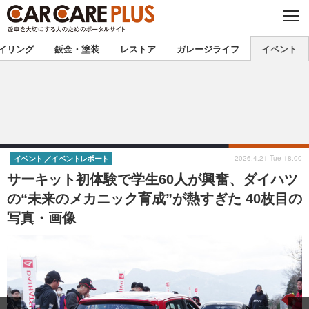
C
L
O
★カーケアプラス認定★
厳選プロショップを地域から探す
S
イリング
鈑金・塗装
レストア
ガレージライフ
イベント
E
北海道
東北
北関東
南関東
甲信越
北陸
2026.4.21 Tue 18:00
イベント
イベントレポート
サーキット初体験で学生60人が興奮、ダイハツ
東海
関西
の“未来のメカニック育成”が熱すぎた 40枚目の
写真・画像
中国
四国
九州
沖縄
注目の記事