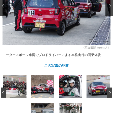
ショップレポート
愛車 File
ディテイリング
自動車豆知識
ストップ！不具合修理＆粗悪修理
ディテイリング
洗車
鈑金・塗装
鈑金・塗装
ヘッドライト磨き
コーティング
小キズ直し
防錆
特集記事
フィルム・ラッピング
ストップ 不具合修理＆粗悪修理
カーメーカー「旧車」関連プロジェ
ショップ紹介
クト
ショップレポート
プロショップ検索
レストア
《写真撮影 宮崎壮人》
コラム
カーメーカー「旧車」関連プロジ
コラム
モータースポーツ車両でプロドライバーによる本格走行の同乗体験
イベント
ェクト
インタビュー
イベント告知
イベントレポート
この写真の記事
‹