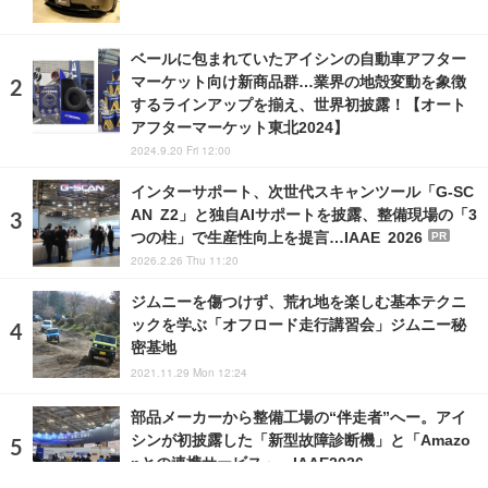
ベールに包まれていたアイシンの自動車アフター
マーケット向け新商品群…業界の地殻変動を象徴
するラインアップを揃え、世界初披露！【オート
アフターマーケット東北2024】
2024.9.20 Fri 12:00
インターサポート、次世代スキャンツール「G-SC
AN Z2」と独自AIサポートを披露、整備現場の「3
つの柱」で生産性向上を提言…IAAE 2026
PR
2026.2.26 Thu 11:20
ジムニーを傷つけず、荒れ地を楽しむ基本テクニ
ックを学ぶ「オフロード走行講習会」ジムニー秘
密基地
2021.11.29 Mon 12:24
部品メーカーから整備工場の“伴走者”へー。アイ
シンが初披露した「新型故障診断機」と「Amazo
nとの連携サービス」…IAAE2026