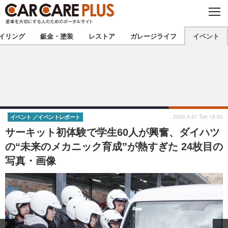
C
L
O
★カーケアプラス認定★
厳選プロショップを地域から探す
S
イリング
鈑金・塗装
レストア
ガレージライフ
イベント
E
北海道
東北
北関東
南関東
甲信越
北陸
2026.4.21 Tue 18:00
イベント
イベントレポート
サーキット初体験で学生60人が興奮、ダイハツ
東海
関西
の“未来のメカニック育成”が熱すぎた 24枚目の
写真・画像
中国
四国
九州
沖縄
注目の記事