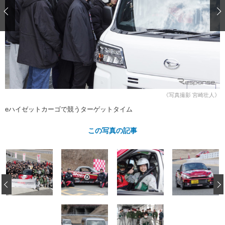
ショップレポート
愛車 File
ディテイリング
自動車豆知識
ストップ！不具合修理＆粗悪修理
ディテイリング
洗車
鈑金・塗装
鈑金・塗装
ヘッドライト磨き
コーティング
小キズ直し
防錆
特集記事
フィルム・ラッピング
ストップ 不具合修理＆粗悪修理
カーメーカー「旧車」関連プロジェ
ショップ紹介
クト
ショップレポート
プロショップ検索
レストア
《写真撮影 宮崎壮人》
コラム
カーメーカー「旧車」関連プロジ
コラム
eハイゼットカーゴで競うターゲットタイム
イベント
ェクト
インタビュー
イベント告知
イベントレポート
この写真の記事
‹