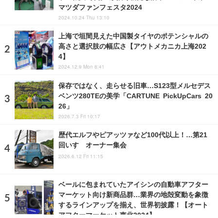
マツダファンフェスタ2024
2024.10.24 Thu 13:10
上海で垣間見えた中国製タイヤのポテンシャルの
高さと選択肢の幅広さ【アウトメカニカ上海202
4】
2024.12.9 Mon 8:41
保存ではなく、走らせる旧車…S123型メルセデス
ベンツ280TEの美学「CARTUNE PickUpCars 20
26」
2026.7.3 Fri 10:17
歴代エルフやピアッツァなど100代以上！…第21
回いすゞオーナー集会
2026.6.12 Fri 11:15
ベールに包まれていたアイシンの自動車アフター
マーケット向け新商品群…業界の地殻変動を象徴
するラインアップを揃え、世界初披露！【オート
アフターマーケット東北2024】