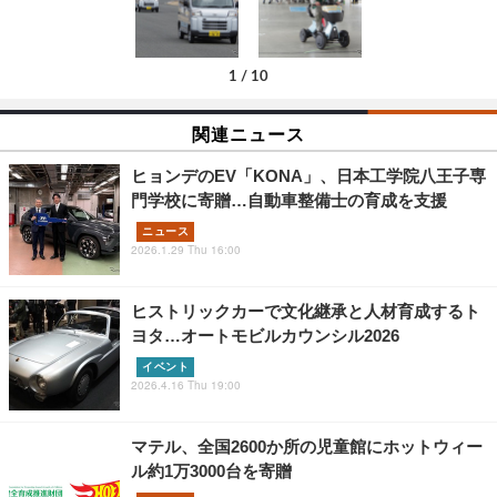
1
/
10
関連ニュース
ヒョンデのEV「KONA」、日本工学院八王子専
門学校に寄贈…自動車整備士の育成を支援
ニュース
2026.1.29 Thu 16:00
ヒストリックカーで文化継承と人材育成するト
ヨタ…オートモビルカウンシル2026
イベント
2026.4.16 Thu 19:00
マテル、全国2600か所の児童館にホットウィー
ル約1万3000台を寄贈