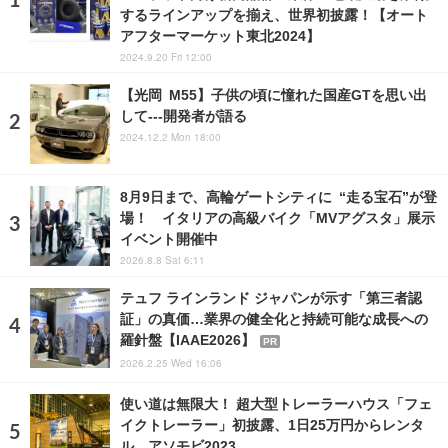
するラインアップを揃え、世界初披露！【オート
アフターマーケット東北2024】
2024.9.20 Fri 12:00
【光岡 M55】子供の頃に憧れた国産GTを思い出
して---開発者が語る
2024.12.2 Mon 18:00
8月9日まで、高輪ゲートシティに “走る宝石”が登
場！ イタリアの高級バイク「MVアグスタ」展示
イベント開催中
2026.8.8 Sat 6:11
テュフ ラインランド ジャパンが示す「第三者認
証」の真価…業界の健全化と持続可能な成長への
羅針盤【IAAE2026】
PR
2026.2.25 Wed 16:06
使い道は無限大！ 超大型トレーラーハウス「フェ
イクトレーラー」初披露、1日25万円からレンタ
ル…アソモビ2023