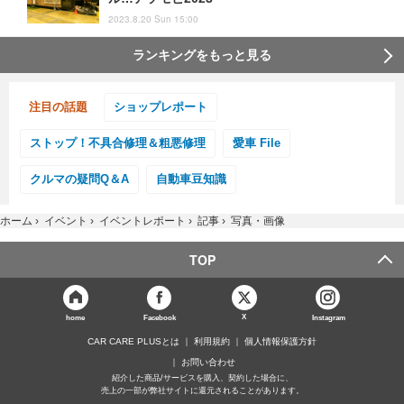
2023.8.20 Sun 15:00
ランキングをもっと見る
注目の話題
ショップレポート
ストップ！不具合修理＆粗悪修理
愛車 File
クルマの疑問Q＆A
自動車豆知識
ホーム
›
イベント
›
イベントレポート
›
記事
›
写真・画像
TOP
X
home
Facebook
Instagram
CAR CARE PLUSとは
利用規約
個人情報保護方針
お問い合わせ
紹介した商品/サービスを購入、契約した場合に、
売上の一部が弊社サイトに還元されることがあります。