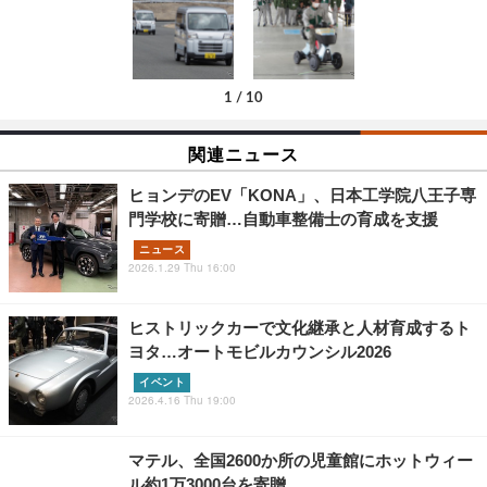
1
/
10
関連ニュース
ヒョンデのEV「KONA」、日本工学院八王子専
門学校に寄贈…自動車整備士の育成を支援
ニュース
2026.1.29 Thu 16:00
ヒストリックカーで文化継承と人材育成するト
ヨタ…オートモビルカウンシル2026
イベント
2026.4.16 Thu 19:00
マテル、全国2600か所の児童館にホットウィー
ル約1万3000台を寄贈