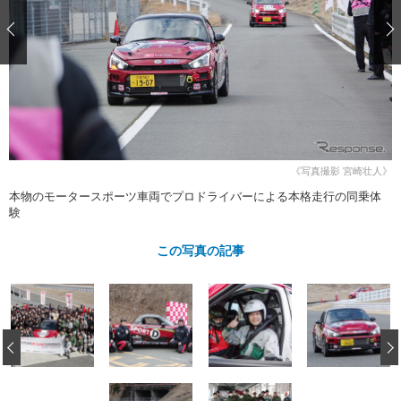
ショップレポート
愛車 File
ディテイリング
自動車豆知識
ストップ！不具合修理＆粗悪修理
ディテイリング
洗車
鈑金・塗装
鈑金・塗装
ヘッドライト磨き
コーティング
小キズ直し
防錆
特集記事
フィルム・ラッピング
ストップ 不具合修理＆粗悪修理
カーメーカー「旧車」関連プロジェ
ショップ紹介
クト
ショップレポート
プロショップ検索
レストア
コラム
《写真撮影 宮崎壮人》
カーメーカー「旧車」関連プロジ
コラム
イベント
本物のモータースポーツ車両でプロドライバーによる本格走行の同乗体
ェクト
験
インタビュー
イベント告知
イベントレポート
この写真の記事
‹