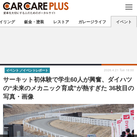
C
L
O
★カーケアプラス認定★
厳選プロショップを地域から探す
S
イリング
鈑金・塗装
レストア
ガレージライフ
イベント
E
北海道
東北
北関東
南関東
甲信越
北陸
2026.4.21 Tue 18:00
イベント
イベントレポート
サーキット初体験で学生60人が興奮、ダイハツ
東海
関西
の“未来のメカニック育成”が熱すぎた 36枚目の
写真・画像
中国
四国
九州
沖縄
注目の記事