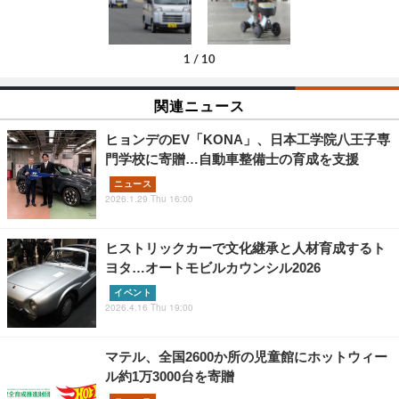
1
/
10
関連ニュース
ヒョンデのEV「KONA」、日本工学院八王子専
門学校に寄贈…自動車整備士の育成を支援
ニュース
2026.1.29 Thu 16:00
ヒストリックカーで文化継承と人材育成するト
ヨタ…オートモビルカウンシル2026
イベント
2026.4.16 Thu 19:00
マテル、全国2600か所の児童館にホットウィー
ル約1万3000台を寄贈