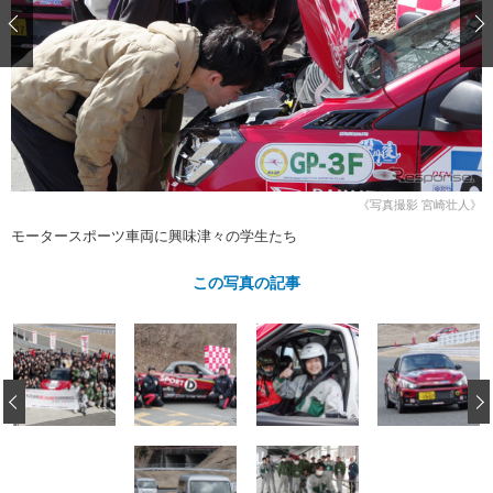
ショップレポート
愛車 File
ディテイリング
自動車豆知識
ストップ！不具合修理＆粗悪修理
ディテイリング
洗車
鈑金・塗装
鈑金・塗装
ヘッドライト磨き
コーティング
小キズ直し
防錆
特集記事
フィルム・ラッピング
ストップ 不具合修理＆粗悪修理
カーメーカー「旧車」関連プロジェ
ショップ紹介
クト
ショップレポート
プロショップ検索
レストア
《写真撮影 宮崎壮人》
コラム
モータースポーツ車両に興味津々の学生たち
カーメーカー「旧車」関連プロジ
コラム
イベント
ェクト
インタビュー
この写真の記事
イベント告知
イベントレポート
‹