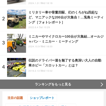
2024.1.31 Wed 18:18
ミリタリー車や骨董四駆、幻のくろがね四起な
ど、マニアックな200台が大集合！…兎島ミーティ
ング［フォトレポート］
2022.6.4 Sat 10:29
ミニカーやマイクロカー100台が大集結…オールジ
ャパン・ミニカー・ミーティング
2024.10.9 Wed 18:00
伝説のドライバー達を魅了する奥深い大人の自動
車ホビー「スロットカー」とは？
2019.2.13 Wed 15:02
ランキングをもっと見る
注目の話題
ショップレポート