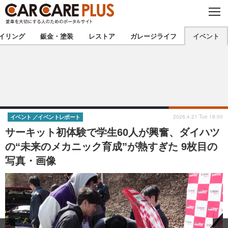
C
L
O
★カーケアプラス認定★
厳選プロショップを地域から探す
S
イリング
鈑金・塗装
レストア
ガレージライフ
イベント
E
北海道
東北
北関東
南関東
甲信越
北陸
2026.4.21 Tue 18:00
イベント
イベントレポート
サーキット初体験で学生60人が興奮、ダイハツ
東海
関西
の“未来のメカニック育成”が熱すぎた 9枚目の
写真・画像
中国
四国
九州
沖縄
注目の記事