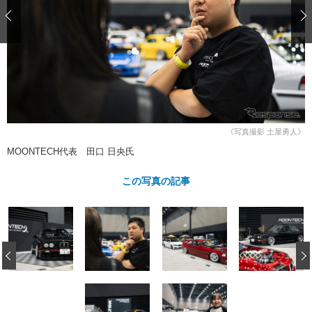
ショップレポート
愛車 File
ディテイリング
自動車豆知識
ストップ！不具合修理＆粗悪修理
ディテイリング
洗車
鈑金・塗装
鈑金・塗装
ヘッドライト磨き
コーティング
小キズ直し
防錆
特集記事
フィルム・ラッピング
ストップ 不具合修理＆粗悪修理
カーメーカー「旧車」関連プロジェ
ショップ紹介
クト
ショップレポート
プロショップ検索
レストア
《写真撮影 土屋勇人》
コラム
カーメーカー「旧車」関連プロジ
コラム
MOONTECH代表 田口 日央氏
イベント
ェクト
インタビュー
イベント告知
イベントレポート
この写真の記事
‹