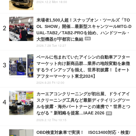
2024.12.2 Mon 18:00
来場者1,500人超！スナップオン・ツールズ「TO
OL SHOW」開催…最新型スキャンツールMTG-D
UAL-TAB2／TAB2-PROを始め、ハンドツール・
大型機器が宇都宮に集結
PR
2026.7.28 Tue 12:27
ベールに包まれていたアイシンの自動車アフター
マーケット向け新商品群…業界の地殻変動を象徴
するラインアップを揃え、世界初披露！【オート
アフターマーケット東北2024】
2024.9.20 Fri 12:00
カーエアコンクリーニングが初出展、ドライアイ
スクリーニング工具など最新ディテイリングツー
ルを披露・海外パートナーとの連携で “ 世界とつ
ながる ” 新戦略を提案…IAAE 2026
PR
2026.2.12 Thu 10:15
OBD検査対象車で実演！ ISO13400対応・検査/