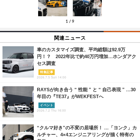
1
/
9
関連ニュース
車のカスタマイズ調査、平均総額は92.9万
円！？ 2022年比で約40万円増加…ホンダアク
セス調査
特集記事
2026.7.5 Sun 14:00
RAYSが向き合う “ 性能 ” と “ 自己表現 ” …30
年目の『TE37』がWEKFESTへ
イベント
2026.7.2 Thu 16:00
“クルマ好き”の不変の居場所！ …「ヨンク」カ
ルチャー、4×4エンジニアリングが描く特有の