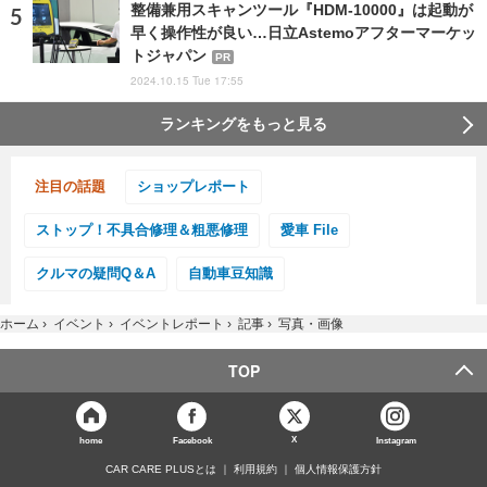
整備兼用スキャンツール『HDM-10000』は起動が
早く操作性が良い…日立Astemoアフターマーケッ
トジャパン
PR
2024.10.15 Tue 17:55
ランキングをもっと見る
注目の話題
ショップレポート
ストップ！不具合修理＆粗悪修理
愛車 File
クルマの疑問Q＆A
自動車豆知識
ホーム
›
イベント
›
イベントレポート
›
記事
›
写真・画像
TOP
X
home
Facebook
Instagram
CAR CARE PLUSとは
利用規約
個人情報保護方針