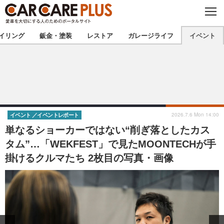
C
L
O
★カーケアプラス認定★
厳選プロショップを地域から探す
S
イリング
鈑金・塗装
レストア
ガレージライフ
イベント
E
北海道
東北
北関東
南関東
甲信越
北陸
2026.7.6 Mon 14:00
イベント
イベントレポート
単なるショーカーではない“削ぎ落としたカス
東海
関西
タム”…「WEKFEST」で見たMOONTECHが手
掛けるクルマたち 2枚目の写真・画像
中国
四国
九州
沖縄
注目の記事