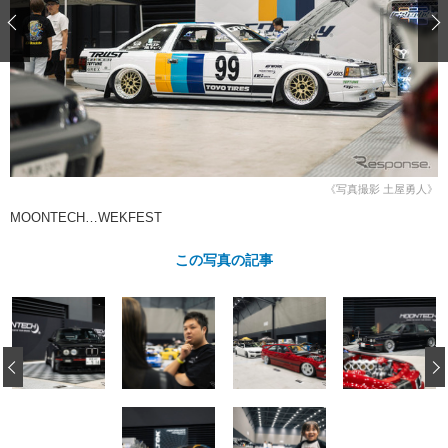
ショップレポート
愛車 File
ディテイリング
自動車豆知識
ストップ！不具合修理＆粗悪修理
ディテイリング
洗車
鈑金・塗装
鈑金・塗装
ヘッドライト磨き
コーティング
小キズ直し
防錆
特集記事
フィルム・ラッピング
ストップ 不具合修理＆粗悪修理
カーメーカー「旧車」関連プロジェ
ショップ紹介
クト
ショップレポート
プロショップ検索
レストア
《写真撮影 土屋勇人》
コラム
カーメーカー「旧車」関連プロジ
コラム
MOONTECH…WEKFEST
イベント
ェクト
インタビュー
イベント告知
イベントレポート
この写真の記事
‹