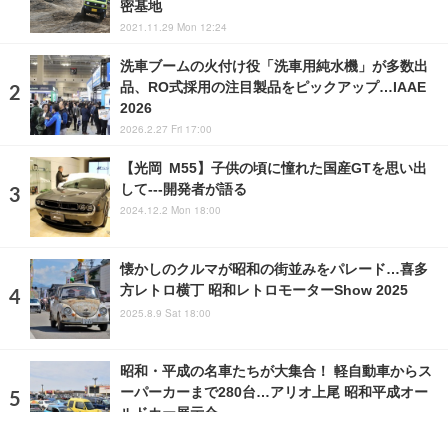
密基地
2021.11.29 Mon 12:24
洗車ブームの火付け役「洗車用純水機」が多数出
品、RO式採用の注目製品をピックアップ…IAAE
2026
2026.2.27 Fri 17:00
【光岡 M55】子供の頃に憧れた国産GTを思い出
して---開発者が語る
2024.12.2 Mon 18:00
懐かしのクルマが昭和の街並みをパレード…喜多
方レトロ横丁 昭和レトロモーターShow 2025
2025.8.9 Sat 18:00
昭和・平成の名車たちが大集合！ 軽自動車からス
ーパーカーまで280台…アリオ上尾 昭和平成オー
ルドカー展示会
2026.4.21 Tue 12:35