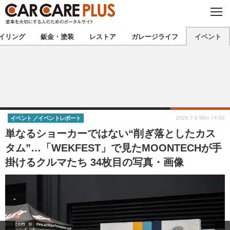
C
L
O
★カーケアプラス認定★
厳選プロショップを地域から探す
S
イリング
鈑金・塗装
レストア
ガレージライフ
イベント
E
北海道
東北
北関東
南関東
甲信越
北陸
2026.7.6 Mon 14:00
イベント
イベントレポート
単なるショーカーではない“削ぎ落としたカス
東海
関西
タム”…「WEKFEST」で見たMOONTECHが手
掛けるクルマたち 34枚目の写真・画像
中国
四国
九州
沖縄
注目の記事