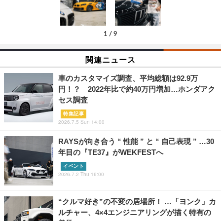
1
/
9
関連ニュース
車のカスタマイズ調査、平均総額は92.9万
円！？ 2022年比で約40万円増加…ホンダアク
セス調査
特集記事
2026.7.5 Sun 14:00
RAYSが向き合う “ 性能 ” と “ 自己表現 ” …30
年目の『TE37』がWEKFESTへ
イベント
2026.7.2 Thu 16:00
“クルマ好き”の不変の居場所！ …「ヨンク」カ
ルチャー、4×4エンジニアリングが描く特有の