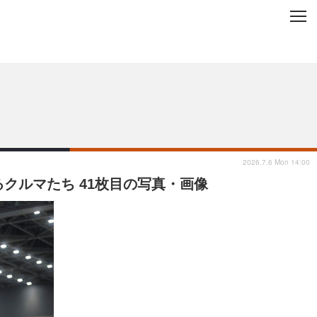
C
L
O
ップを地域から探す
S
E
2026.7.6 Mon 14:00
るクルマたち 41枚目の写真・画像