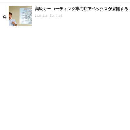
高級カーコーティング専門店アペックスが展開する「K
2025.9.21 Sun 7:09
塗装体験が大人気！ 自動車整備体験イベント「ジュ
2025.10.4 Sat 18:43
注目の話題
ショップレポート
ストップ！不具合修理＆粗悪修
ホーム
›
イベント
›
イベントレポート
›
記事
›
写真・画像
home