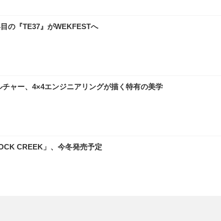
0年目の『TE37』がWEKFESTへ
ルチャー、4×4エンジニアリングが描く特有の美学
CK CREEK」、今冬発売予定