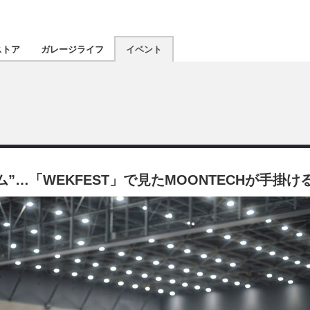
認定★
厳選プロショ
ストア
ガレージライフ
イベント
東北
南関東
北陸
…「WEKFEST」で見たMOONTECHが手掛け
関西
四国
沖縄