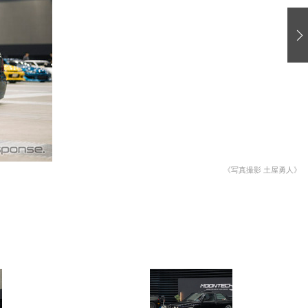
愛車 File
ストップ！不具合修理＆粗悪修理
洗車
コーティング
防錆
ーメーカー「旧車」関連プロジェクト
プロショップ検索
《写真撮影 土屋勇人》
コラム
イベントレポート