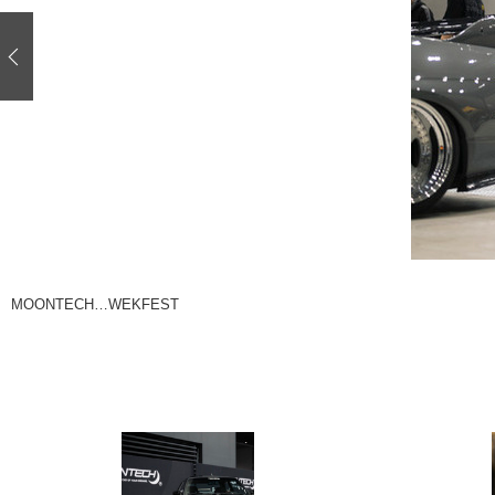
注目の記事
ショップレポート
ディテイリング
自動車豆知識
ディテイリング
鈑金・塗装
鈑金・塗装
ヘッドライト磨き
小キズ直し
特集記事
フィルム・ラッピング
ストップ 不具合修理＆粗悪修理
ショップ紹介
コラム
ショップレポート
レストア
カーメーカー「旧車」関連プロジェク
イベント
MOONTECH…WEKFEST
インタビュー
イベント告知