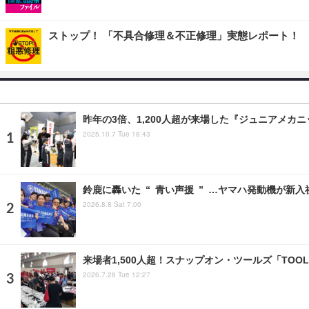
ストップ！ 「不具合修理＆不正修理」実態レポート！
昨年の3倍、1,200人超が来場した『ジュニアメカ
2025.10.7 Tue 18:43
鈴鹿に轟いた “ 青い声援 ” …ヤマハ発動機が新入
2026.8.8 Sat 7:00
来場者1,500人超！スナップオン・ツールズ「TOOL
2026.7.28 Tue 12:27