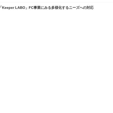
eeper LABO」FC事業にみる多様化するニーズへの対応
ニアメカニック2025@福岡」
ランキングをもっと見る
理
愛車 File
クルマの疑問Q＆A
自動車豆知識
TOP
X
Facebook