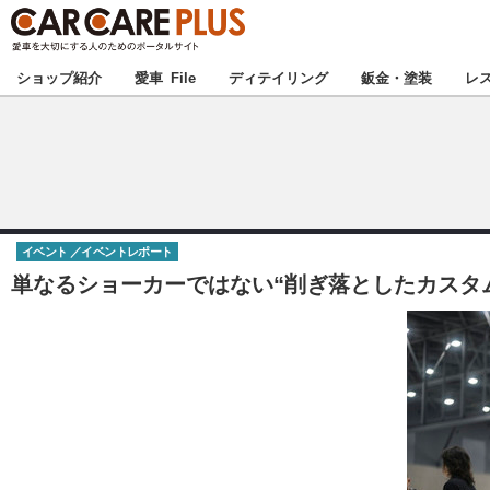
★カーケアプラス
ショップ紹介
愛車 File
ディテイリング
鈑金・塗装
レ
北海道
北関東
イベント
イベントレポート
甲信越
単なるショーカーではない“削ぎ落としたカスタム”
東海
中国
九州