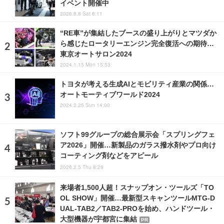
イベント開催中
2026.8.8 Sat 6:11
“RE車”が集結したブースの盛り上がりとマツダか
ら感じたロータリーエンジン完全復活への期待…
東京オートサロン2024
2024.1.15 Mon 15:53
トヨタが考える生成AIとモビリティ産業の関係…
オートモーティブワールド2024
2024.2.25 Sun 14:00
ソフト99グループの総合展示会「スプリングフェ
ア2026」開催…新製品のガラス撥水剤やプロ向け
コーティング剤などをアピール
2026.2.5 Thu 8:29
来場者1,500人超！スナップオン・ツールズ「TO
OL SHOW」開催…最新型スキャンツールMTG-D
UAL-TAB2／TAB2-PROを始め、ハンドツール・
大型機器が宇都宮に集結
PR