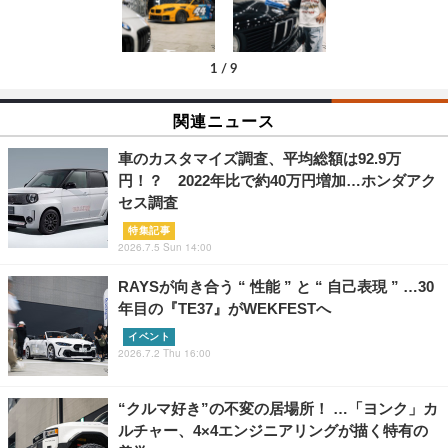
1
/
9
関連ニュース
車のカスタマイズ調査、平均総額は92.9万
円！？ 2022年比で約40万円増加…ホンダアク
セス調査
特集記事
2026.7.5 Sun 14:00
RAYSが向き合う “ 性能 ” と “ 自己表現 ” …30
年目の『TE37』がWEKFESTへ
イベント
2026.7.2 Thu 16:00
“クルマ好き”の不変の居場所！ …「ヨンク」カ
ルチャー、4×4エンジニアリングが描く特有の