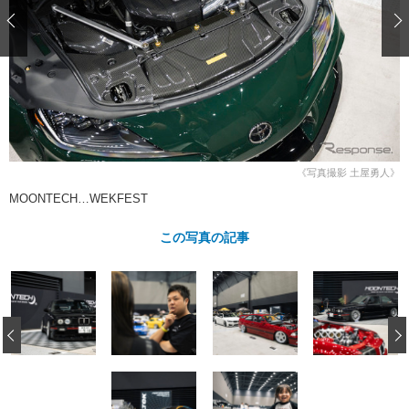
ショップレポート
愛車 File
ディテイリング
自動車豆知識
ストップ！不具合修理＆粗悪修理
ディテイリング
洗車
鈑金・塗装
鈑金・塗装
ヘッドライト磨き
コーティング
小キズ直し
防錆
特集記事
フィルム・ラッピング
ストップ 不具合修理＆粗悪修理
カーメーカー「旧車」関連プロジェ
ショップ紹介
クト
ショップレポート
プロショップ検索
レストア
《写真撮影 土屋勇人》
コラム
カーメーカー「旧車」関連プロジ
コラム
MOONTECH…WEKFEST
イベント
ェクト
インタビュー
イベント告知
イベントレポート
この写真の記事
‹