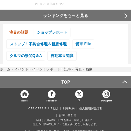
2026.7.28 Tue 12:27
ランキングをもっと見る
注目の話題
ショップレポート
ストップ！不具合修理＆粗悪修理
愛車 File
クルマの疑問Q＆A
自動車豆知識
ホーム
›
イベント
›
イベントレポート
›
記事
›
写真・画像
TOP
X
home
Facebook
Instagram
CAR CARE PLUSとは
利用規約
個人情報保護方針
お問い合わせ
紹介した商品/サービスを購入、契約した場合に、
売上の一部が弊社サイトに還元されることがあります。