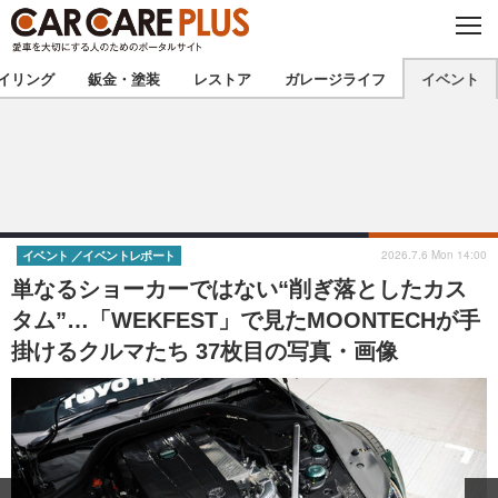
C
L
O
★カーケアプラス認定★
厳選プロショップを地域から探す
S
イリング
鈑金・塗装
レストア
ガレージライフ
イベント
E
北海道
東北
北関東
南関東
甲信越
北陸
2026.7.6 Mon 14:00
イベント
イベントレポート
単なるショーカーではない“削ぎ落としたカス
東海
関西
タム”…「WEKFEST」で見たMOONTECHが手
掛けるクルマたち 37枚目の写真・画像
中国
四国
九州
沖縄
注目の記事