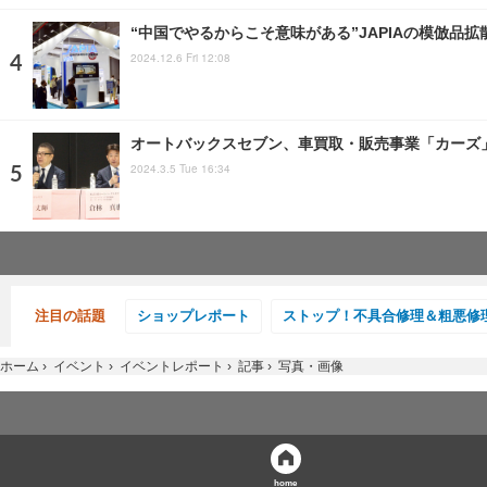
“中国でやるからこそ意味がある”JAPIAの模倣品
2024.12.6 Fri 12:08
オートバックスセブン、車買取・販売事業「カーズ」F
2024.3.5 Tue 16:34
注目の話題
ショップレポート
ストップ！不具合修理＆粗悪修
ホーム
›
イベント
›
イベントレポート
›
記事
›
写真・画像
home