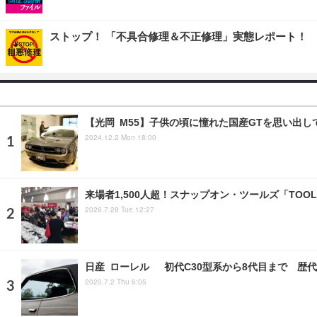
ストップ！ 「不具合修理＆不正修理」実態レポート！
【光岡 M55】子供の頃に憧れた国産GTを思い出して
2024.12.2 Mon 18:00
来場者1,500人超！スナップオン・ツールズ「TOOL
2026.7.28 Tue 12:27
日産 ローレル 初代C30型系から8代目まで 歴代
2020.7.2 Thu 6:05