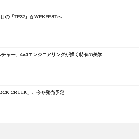
0年目の『TE37』がWEKFESTへ
ルチャー、4×4エンジニアリングが描く特有の美学
CK CREEK」、今冬発売予定