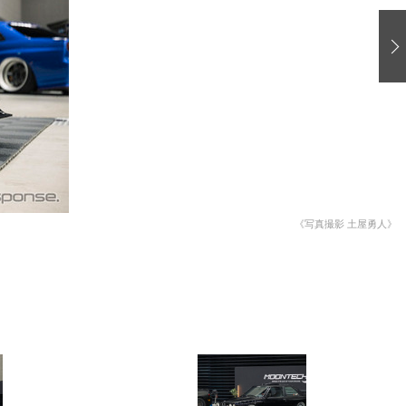
愛車 File
ストップ！不具合修理＆粗悪修理
洗車
コーティング
防錆
ーメーカー「旧車」関連プロジェクト
プロショップ検索
《写真撮影 土屋勇人》
コラム
イベントレポート