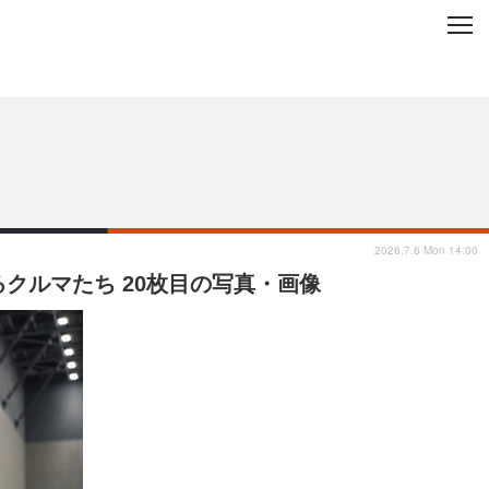
C
L
O
ップを地域から探す
S
E
2026.7.6 Mon 14:00
るクルマたち 20枚目の写真・画像