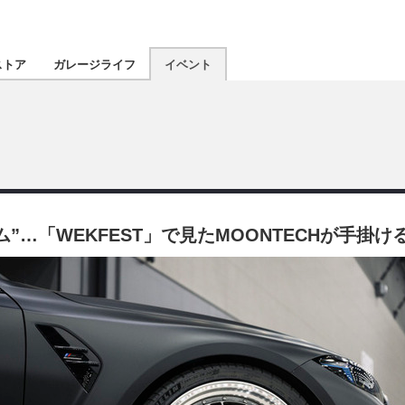
認定★
厳選プロショ
ストア
ガレージライフ
イベント
東北
南関東
北陸
…「WEKFEST」で見たMOONTECHが手掛け
関西
四国
沖縄