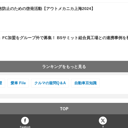
拡散防止のための啓発活動【アウトメカニカ上海2024】
C加盟をグループ外で募集！ BSサミット組合員工場との連携事例を初披露
ランキングをもっと見る
理
愛車 File
クルマの疑問Q＆A
自動車豆知識
TOP
X
Facebook