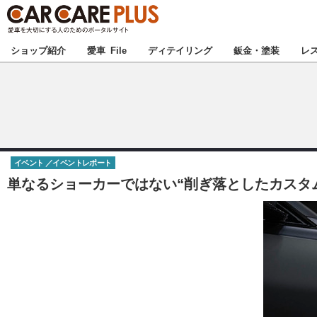
★カーケアプラス
ショップ紹介
愛車 File
ディテイリング
鈑金・塗装
レ
北海道
北関東
イベント
イベントレポート
甲信越
単なるショーカーではない“削ぎ落としたカスタム”
東海
中国
九州