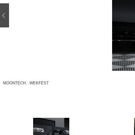
注目の記事
ショップレポート
ディテイリング
自動車豆知識
ディテイリング
鈑金・塗装
鈑金・塗装
ヘッドライト磨き
小キズ直し
特集記事
フィルム・ラッピング
ストップ 不具合修理＆粗悪修理
ショップ紹介
コラム
ショップレポート
レストア
カーメーカー「旧車」関連プロジェク
イベント
MOONTECH…WEKFEST
インタビュー
イベント告知