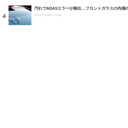
汚れでADASエラーが検出…フロントガラスの内側
2023.3.6 Mon 10:26
タイヤ進化時代の最適アライメント理論…ネガティブ
2025.7.2 Wed 17:00
注目の話題
ショップレポート
ストップ！不具合修理＆粗悪修
ホーム
›
特集記事
›
コラム
›
記事
›
写真・画像
home