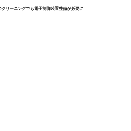
のクリーニングでも電子制御装置整備が必要に
キャンバーはもう古い!?
ランキングをもっと見る
理
愛車 File
クルマの疑問Q＆A
自動車豆知識
TOP
X
Facebook