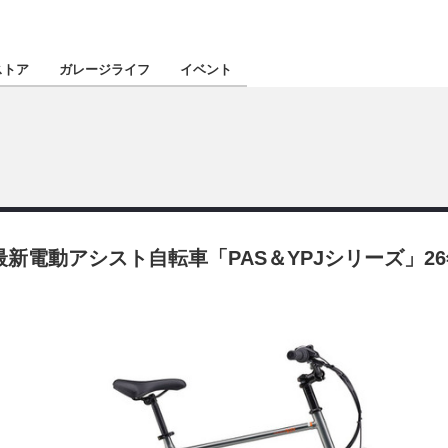
認定★
厳選プロショ
ストア
ガレージライフ
イベント
東北
南関東
新電動アシスト自転車「PAS＆YPJシリーズ」26
北陸
関西
四国
沖縄