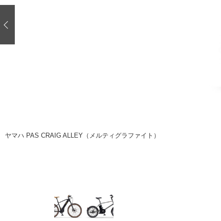
注目の記事
ショップレポート
ディテイリング
自動車豆知識
ディテイリング
鈑金・塗装
鈑金・塗装
ヘッドライト磨き
小キズ直し
特集記事
フィルム・ラッピング
ストップ 不具合修理＆粗悪修理
ショップ紹介
コラム
ショップレポート
レストア
カーメーカー「旧車」関連プロジェク
イベント
ヤマハ PAS CRAIG ALLEY（メルティグラファイト）
インタビュー
イベント告知