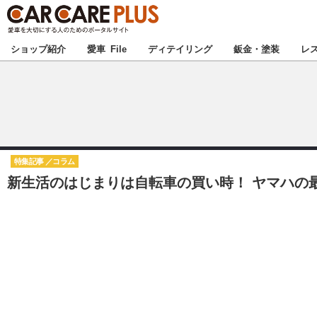
★カーケアプラス
ショップ紹介
愛車 File
ディテイリング
鈑金・塗装
レ
北海道
北関東
特集記事
コラム
新生活のはじまりは自転車の買い時！ ヤマハの最
甲信越
東海
中国
九州