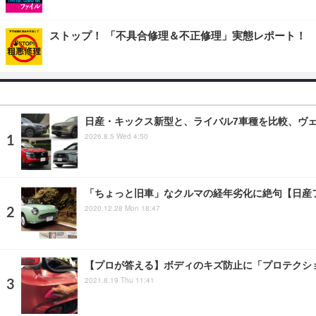
ストップ！ 「不具合修理＆不正修理」実態レポート！
日産・キックス新型と、ライバル7車種を比較、ヴェゼ
2026.8.5 Wed 4:50
「ちょっと旧車」なクルマの経年劣化に絶句【日産フ
2020.12.28 Mon 18:47
【プロが答える】ボディのキズ防止に「プロテクシ
2021.8.19 Thu 11:41