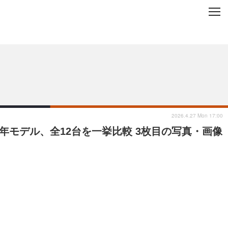
C
L
O
ップを地域から探す
S
E
2026.4.27 Mon 17:00
年モデル、全12台を一挙比較 3枚目の写真・画像