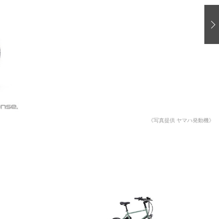
愛車 File
ストップ！不具合修理＆粗悪修理
洗車
コーティング
防錆
ーメーカー「旧車」関連プロジェクト
プロショップ検索
《写真提供 ヤマハ発動機》
コラム
イベントレポート