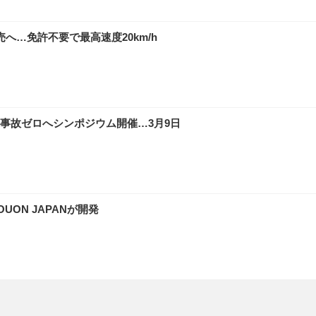
へ…免許不要で最高速度20km/h
事故ゼロへシンポジウム開催…3月9日
ON JAPANが開発