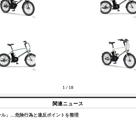
1
/
18
関連ニュース
ール」…危険行為と違反ポイントを整理