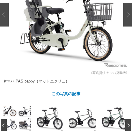
ショップレポート
愛車 File
ディテイリング
自動車豆知識
ストップ！不具合修理＆粗悪修理
ディテイリング
洗車
鈑金・塗装
鈑金・塗装
ヘッドライト磨き
コーティング
小キズ直し
防錆
特集記事
フィルム・ラッピング
ストップ 不具合修理＆粗悪修理
カーメーカー「旧車」関連プロジェ
ショップ紹介
クト
ショップレポート
プロショップ検索
レストア
コラム
カーメーカー「旧車」関連プロジ
コラム
イベント
ェクト
《写真提供 ヤマハ発動機》
インタビュー
イベント告知
イベントレポート
ヤマハ PAS babby（マットエクリュ）
この写真の記事
‹