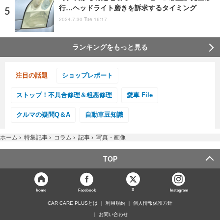
行…ヘッドライト磨きを訴求するタイミング
2024.7.30 Tue 16:17
ランキングをもっと見る
注目の話題
ショップレポート
ストップ！不具合修理＆粗悪修理
愛車 File
クルマの疑問Q＆A
自動車豆知識
ホーム
›
特集記事
›
コラム
›
記事
›
写真・画像
TOP
X
home
Facebook
Instagram
CAR CARE PLUSとは
利用規約
個人情報保護方針
お問い合わせ