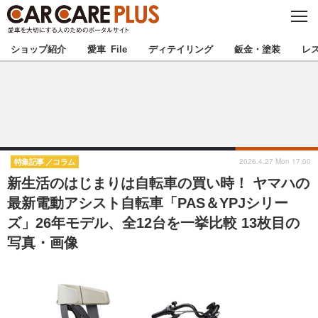
C
L
O
★カーケアプラス認定★
厳選プロショップを地域から探す
S
ショップ紹介
愛車 File
ディテイリング
鈑金・塗装
レ
E
北海道
東北
北関東
南関東
甲信越
北陸
2026.4.27 Mon 17:00
特集記事
コラム
新生活のはじまりは自転車の買い時！ ヤマハの
東海
関西
最新電動アシスト自転車「PAS＆YPJシリー
ズ」26年モデル、全12台を一挙比較 13枚目の
中国
四国
写真・画像
九州
沖縄
注目の記事