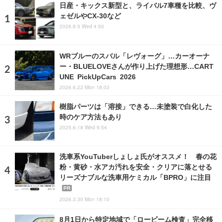
日産・キックス新型と、ライバル7車種を比較、ヴ
ェゼルやCX-30など
2026.8.5 Wed 4:50
WRブルーのスバル「レヴォーグ」…カーオーナ
ー・BLUELOVEさんが作り上げた理想形…CART
UNE PickUpCars 2026
2026.6.22 Mon 18:03
樹脂パーツは「溶接」できる…未塗装で白化した
時のケア方法もあり
2025.6.18 Wed 9:54
洗車系YouTuberしょしょ氏がオススメ！ 春の花
粉・黄砂・水アカ汚れを安全・クリアに落とせる
リーズナブルな洗車用ケミカル「BPRO」に注目
PR
2026.3.30 Mon 18:10
8月1日から特定地域で「ロービーム検査」完全移