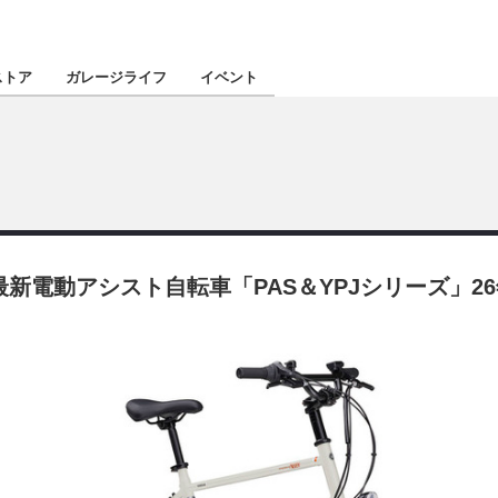
認定★
厳選プロショ
ストア
ガレージライフ
イベント
東北
南関東
新電動アシスト自転車「PAS＆YPJシリーズ」26
北陸
関西
四国
沖縄