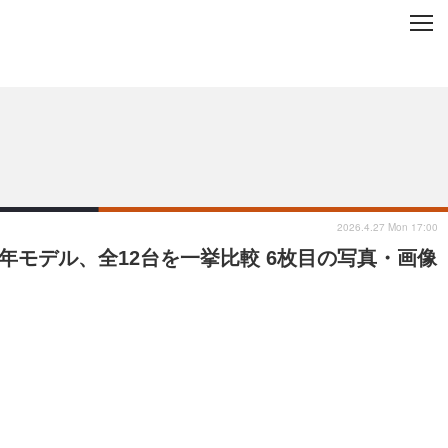
C
L
O
ップを地域から探す
S
E
2026.4.27 Mon 17:00
年モデル、全12台を一挙比較 6枚目の写真・画像