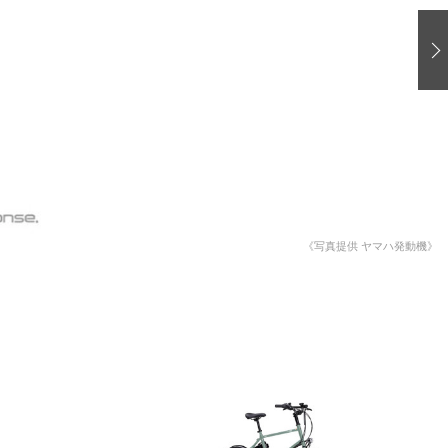
愛車 File
ストップ！不具合修理＆粗悪修理
洗車
コーティング
防錆
ーメーカー「旧車」関連プロジェクト
プロショップ検索
《写真提供 ヤマハ発動機》
コラム
イベントレポート