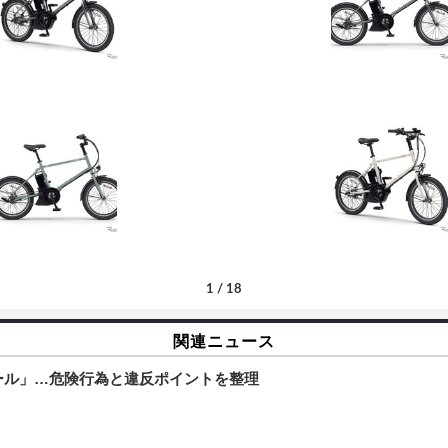
1
/
18
関連ニュース
ール」…危険行為と違反ポイントを整理