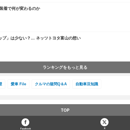
』装着で何が変わるのか
ップ」は少ない？… ネッツトヨタ富山の想い
ランキングをもっと見る
理
愛車 File
クルマの疑問Q＆A
自動車豆知識
TOP
X
Facebook