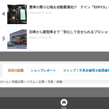
愛車の乗り心地を自動最適化!? テイン『EDFC5
2025.8.22 Fri 18:00
旧車から新型車まで「安心して任せられるプロショ
2020.2.14 Fri 21:45
注目の話題
ショップレポート
ストップ！不具合修理＆粗悪修
ホーム
›
特集記事
›
コラム
›
記事
›
写真・画像
home