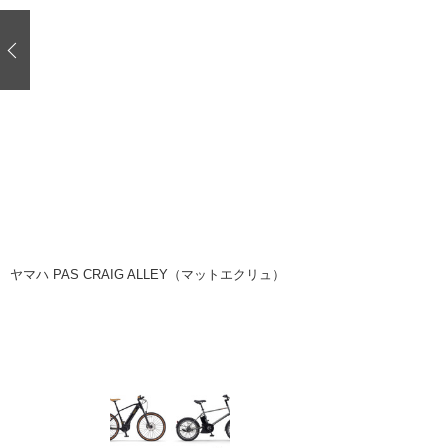
注目の記事
ショップレポート
ディテイリング
自動車豆知識
ディテイリング
鈑金・塗装
鈑金・塗装
ヘッドライト磨き
小キズ直し
特集記事
フィルム・ラッピング
ストップ 不具合修理＆粗悪修理
ショップ紹介
コラム
ショップレポート
レストア
カーメーカー「旧車」関連プロジェク
イベント
ヤマハ PAS CRAIG ALLEY（マットエクリュ）
インタビュー
イベント告知