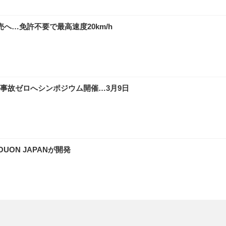
へ…免許不要で最高速度20km/h
事故ゼロへシンポジウム開催…3月9日
ON JAPANが開発