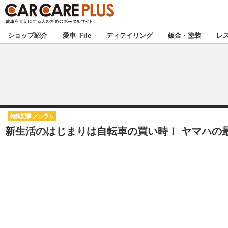
★カーケアプラス
ショップ紹介
愛車 File
ディテイリング
鈑金・塗装
レ
北海道
北関東
特集記事
コラム
新生活のはじまりは自転車の買い時！ ヤマハの最
甲信越
東海
中国
九州