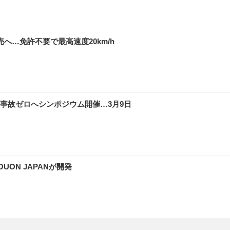
へ…免許不要で最高速度20km/h
事故ゼロへシンポジウム開催…3月9日
ON JAPANが開発