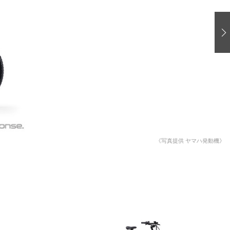
愛車 File
ストップ！不具合修理＆粗悪修理
洗車
コーティング
防錆
ーメーカー「旧車」関連プロジェクト
プロショップ検索
コラム
《写真提供 ヤマハ発動機》
イベントレポート