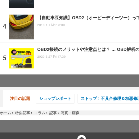
【自動車豆知識】OBD2（オービーディーツー）っ
2018.1.1 Mon 8:00
OBD2接続のメリットや注意点とは？ … OBD解析
2020.3.27 Fri 17:39
注目の話題
ショップレポート
ストップ！不具合修理＆粗悪修
ホーム
›
特集記事
›
コラム
›
記事
›
写真・画像