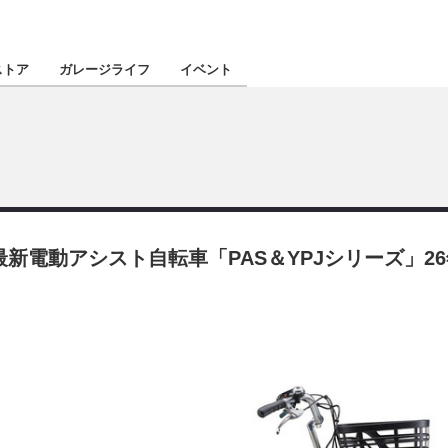
認定★
厳選プロショ
ストア
ガレージライフ
イベント
東北
南関東
電動アシスト自転車「PAS＆YPJシリーズ」26
北陸
関西
四国
沖縄