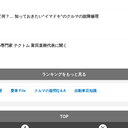
て何？… 知っておきたい“イマドキ”のクルマの故障修理
の専門家 テクトム 富田直樹代表に聞く
ランキングをもっと見る
理
愛車 File
クルマの疑問Q＆A
自動車豆知識
TOP