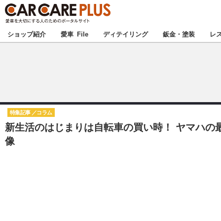
★カーケアプラス
ショップ紹介
愛車 File
ディテイリング
鈑金・塗装
レ
北海道
北関東
特集記事
コラム
新生活のはじまりは自転車の買い時！ ヤマハの最新
甲信越
像
東海
中国
九州