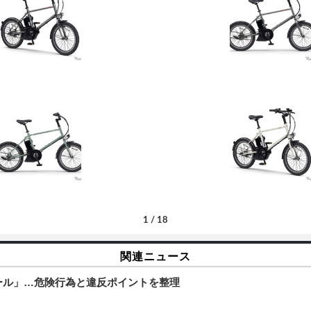
1
/
18
関連ニュース
ール」…危険行為と違反ポイントを整理