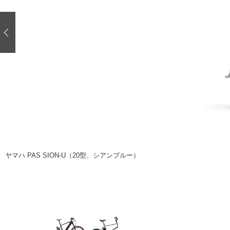
注目の記事
ショップレポート
ディテイリング
自動車豆知識
ディテイリング
鈑金・塗装
鈑金・塗装
ヘッドライト磨き
小キズ直し
特集記事
フィルム・ラッピング
ストップ 不具合修理＆粗悪修理
ショップ紹介
コラム
ショップレポート
レストア
カーメーカー「旧車」関連プロジェク
イベント
インタビュー
ヤマハ PAS SION-U（20型、シアンブルー）
イベント告知