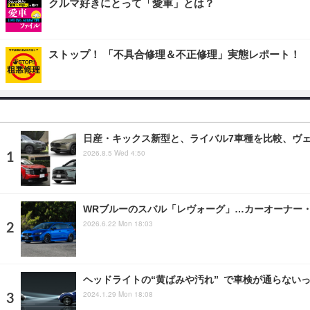
クルマ好きにとって「愛車」とは？
ストップ！ 「不具合修理＆不正修理」実態レポート！
日産・キックス新型と、ライバル7車種を比較、ヴェゼ
2026.8.5 Wed 4:50
WRブルーのスバル「レヴォーグ」…カーオーナー・BLUE
2026.6.22 Mon 18:03
ヘッドライトの“黄ばみや汚れ” で車検が通らない
2024.1.29 Mon 18:08