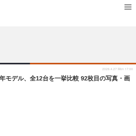
C
L
O
ップを地域から探す
S
E
2026.4.27 Mon 17:00
年モデル、全12台を一挙比較 92枚目の写真・画