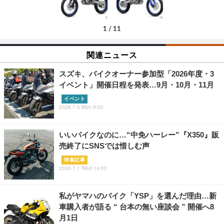
1
/
11
関連ニュース
スズキ、バイクオーナー参加型「2026年度・3
イベント」開催日程を発表…9月・10月・11月
イベント
2026.7.6 Mon 9:00
いいバイクなのに…“中免ハーレー”『X350』販
売終了にSNSでは惜しむ声
特集記事
2026.7.1 Wed 14:00
私がヤマハのバイク「YSP」を選んだ理由…新
車購入者が語る “ 台本の無い座談会 ” 開催へ8
月1日