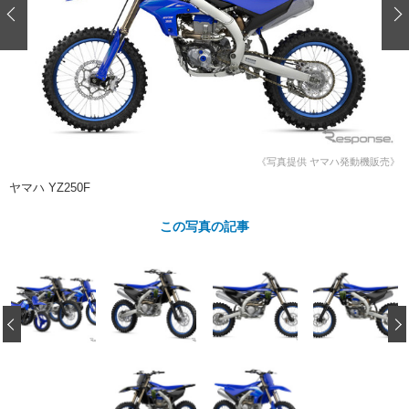
ショップレポート
愛車 File
ディテイリング
自動車豆知識
ストップ！不具合修理＆粗悪修理
ディテイリング
洗車
鈑金・塗装
鈑金・塗装
ヘッドライト磨き
コーティング
小キズ直し
防錆
特集記事
フィルム・ラッピング
ストップ 不具合修理＆粗悪修理
カーメーカー「旧車」関連プロジェ
ショップ紹介
クト
ショップレポート
プロショップ検索
レストア
《写真提供 ヤマハ発動機販売》
コラム
ヤマハ YZ250F
カーメーカー「旧車」関連プロジ
コラム
イベント
ェクト
この写真の記事
インタビュー
イベント告知
イベントレポート
‹