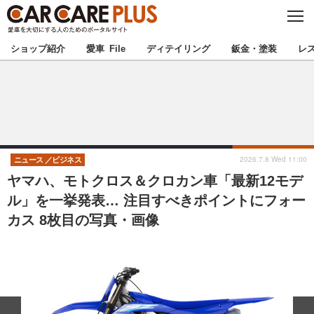
C
L
O
★カーケアプラス認定★
厳選プロショップを地域から探す
S
ショップ紹介
愛車 File
ディテイリング
鈑金・塗装
レ
E
北海道
東北
北関東
南関東
甲信越
北陸
2026.7.8 Wed 11:00
ニュース
ビジネス
ヤマハ、モトクロス＆クロカン車「最新12モデ
東海
関西
ル」を一挙発表… 注目すべきポイントにフォー
カス 8枚目の写真・画像
中国
四国
九州
沖縄
注目の記事