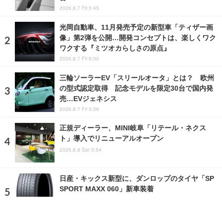
2026.8.7 Fri 5:45
光岡自動車、11月発売予定の新型車「ティザー画
像」第2弾を公開…開発コンセプトは、楽しくワク
ワクする『ミツオカらしさの原点』
2026.8.7 Fri 6:00
三輪ソーラーEV「スリールオータ」とは？ 欧州
の型式認定取得 記念モデルを限定30台で国内発
売…EVジェネシス
2026.8.7 Fri 5:56
正規ディーラー、MINI岐阜「リテール・ネクス
ト」導入でリニューアルオープン
2026.8.8 Sat 5:54
日産・キックス新型に、ダンロップのタイヤ「SP
SPORT MAXX 060」新車装着
2026.8.8 Sat 5:58