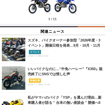
1
/
11
関連ニュース
スズキ、バイクオーナー参加型「2026年度・3
イベント」開催日程を発表…9月・10月・11月
イベント
2026.7.6 Mon 9:00
いいバイクなのに…“中免ハーレー”『X350』販
売終了にSNSでは惜しむ声
特集記事
2026.7.1 Wed 14:00
私がヤマハのバイク「YSP」を選んだ理由…新
車購入者が語る “ 台本の無い座談会 ” 開催へ8