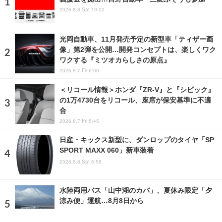
2026.8.8 Sat 10:00
光岡自動車、11月発売予定の新型車「ティザー画
像」第2弾を公開…開発コンセプトは、楽しくワク
ワクする『ミツオカらしさの原点』
2026.8.7 Fri 6:00
＜リコール情報＞ホンダ『ZR-V』と『シビック』
の1万4730台をリコール、座席が保安基準に不適
合
2026.8.7 Fri 5:45
日産・キックス新型に、ダンロップのタイヤ「SP
SPORT MAXX 060」新車装着
2026.8.8 Sat 5:58
水陸両用バス「山中湖のカバ」、夏休み限定「夕
涼み便」運航…8月8日から
2026.8.8 Sat 5:55