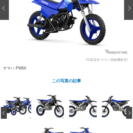
ショップレポート
愛車 File
ディテイリング
自動車豆知識
ストップ！不具合修理＆粗悪修理
ディテイリング
洗車
鈑金・塗装
鈑金・塗装
ヘッドライト磨き
コーティング
小キズ直し
防錆
特集記事
フィルム・ラッピング
ストップ 不具合修理＆粗悪修理
カーメーカー「旧車」関連プロジェ
ショップ紹介
クト
ショップレポート
プロショップ検索
レストア
コラム
《写真提供 ヤマハ発動機販売》
カーメーカー「旧車」関連プロジ
コラム
イベント
ヤマハ PW50
ェクト
インタビュー
イベント告知
イベントレポート
この写真の記事
‹