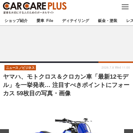
C
L
O
★カーケアプラス認定★
厳選プロショップを地域から探す
S
ショップ紹介
愛車 File
ディテイリング
鈑金・塗装
レ
E
北海道
東北
北関東
南関東
甲信越
北陸
2026.7.8 Wed 11:00
ニュース
ビジネス
ヤマハ、モトクロス＆クロカン車「最新12モデ
東海
関西
ル」を一挙発表… 注目すべきポイントにフォー
カス 59枚目の写真・画像
中国
四国
九州
沖縄
注目の記事